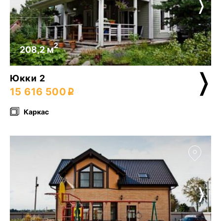
2
208,2 м
Юкки 2
15 616 500
Каркас