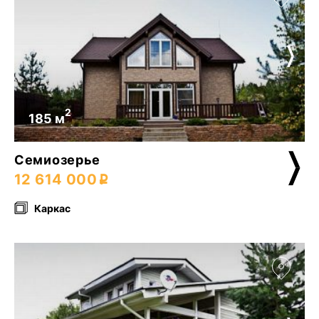
2
185 м
Семиозерье
12 614 000
Каркас