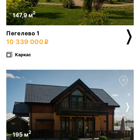
2
147,9 м
Пегелево 1
10 339 000
Каркас
2
195 м