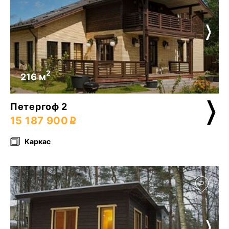
2
216 м
Петергоф 2
15 187 900
Каркас