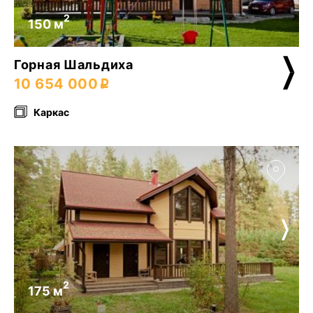
2
150 м
Горная Шальдиха
10 654 000
Каркас
2
175 м