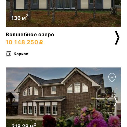
2
136 м
Волшебное озеро
10 148 250
Каркас
2
318,28 м