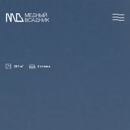
281 м
2
2 этажа