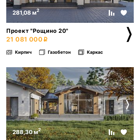
2
281,08 м
Проект "Рощино 20"
21 081 000
Кирпич
Газобетон
Каркас
2
288,30 м