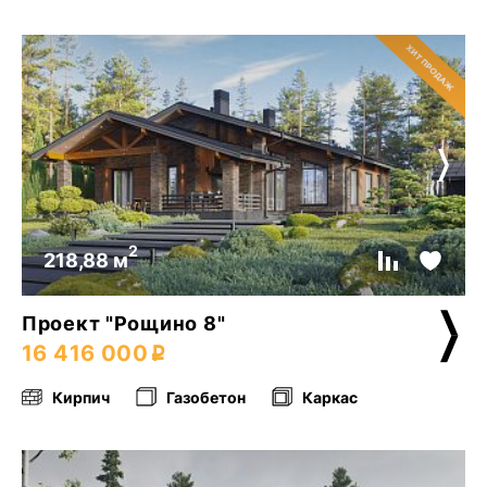
2
218,88 м
Проект "Рощино 8"
16 416 000
Кирпич
Газобетон
Каркас