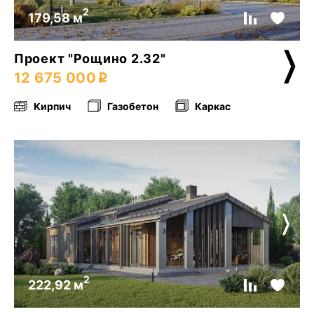
2
179,58 м
Проект "Рощино 2.32"
12 675 000
Кирпич
Газобетон
Каркас
2
222,92 м