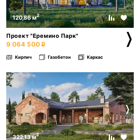
2
120,86 м
Проект "Еремино Парк"
9 064 500
Кирпич
Газобетон
Каркас
2
322,13 м