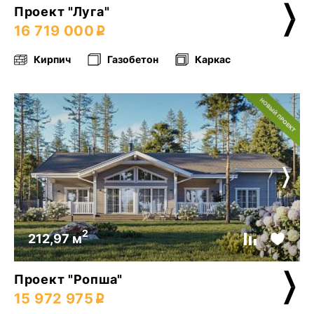
Проект "Луга"
16 719 000
Кирпич
Газобетон
Каркас
2
212,97 м
Проект "Ропша"
15 972 975