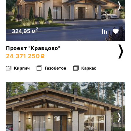
2
324,95 м
Проект "Кравцово"
24 371 250
Кирпич
Газобетон
Каркас