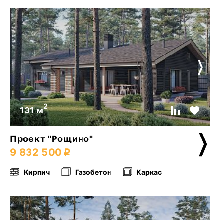
2
131 м
Проект "Рощино"
9 832 500
Кирпич
Газобетон
Каркас