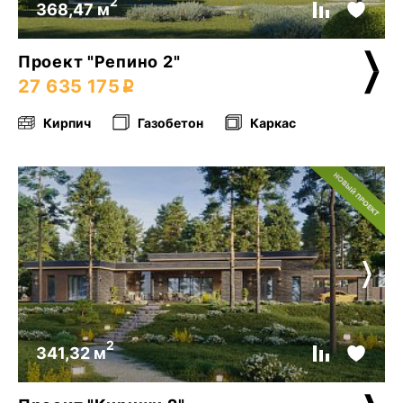
2
368,47 м
Проект "Репино 2"
27 635 175
Кирпич
Газобетон
Каркас
2
341,32 м