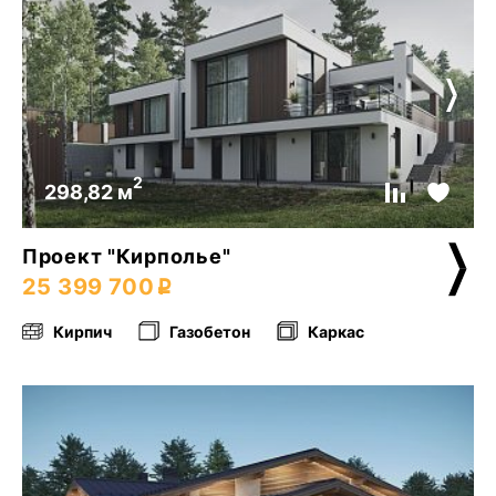
2
298,82 м
Проект "Кирполье"
25 399 700
Кирпич
Газобетон
Каркас