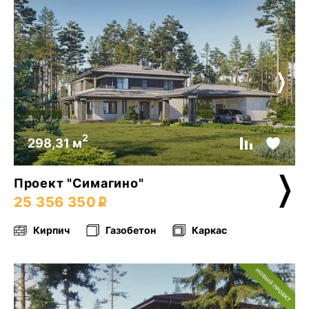
2
298,31 м
Проект "Симагино"
25 356 350
Кирпич
Газобетон
Каркас