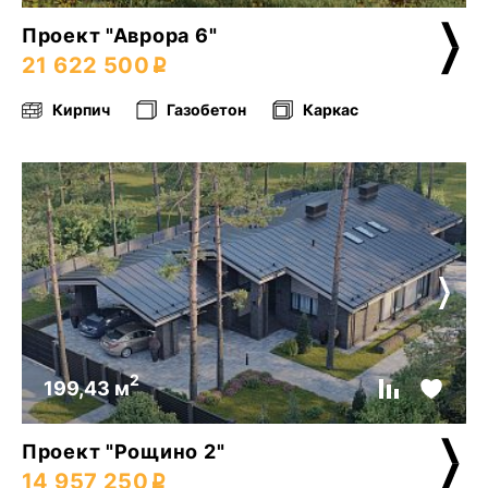
Проект "Аврора 6"
21 622 500
Кирпич
Газобетон
Каркас
2
199,43 м
Проект "Рощино 2"
14 957 250