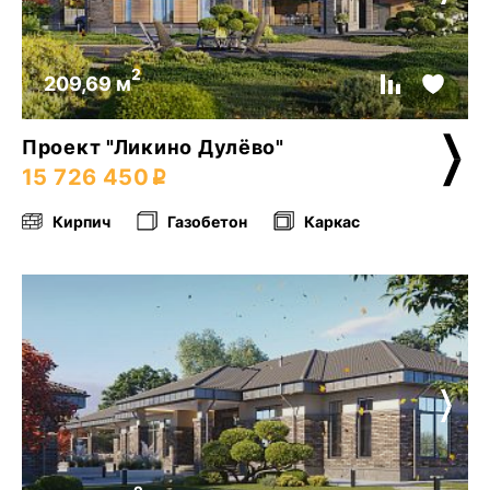
2
209,69 м
Проект "Ликино Дулёво"
15 726 450
Кирпич
Газобетон
Каркас