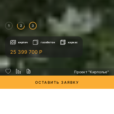
1
2
3
кирпич
газобетон
каркас
25 399 700 Р
Проект "Кирполье"
ОСТАВИТЬ ЗАЯВКУ