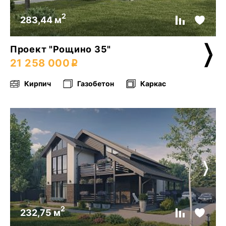
2
283,44 м
Проект "Рощино 35"
21 258 000
Кирпич
Газобетон
Каркас
2
232,75 м