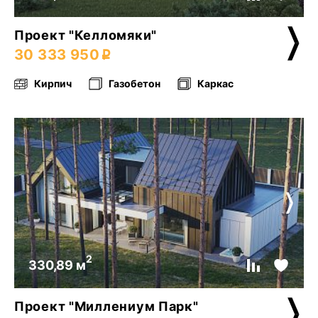
Проект "Келломяки"
30 333 950
Кирпич
Газобетон
Каркас
2
330,89 м
Проект "Миллениум Парк"