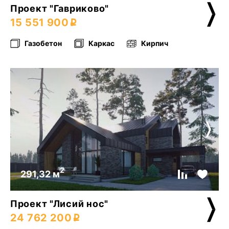
Проект "Гавриково"
15 551 900
Газобетон
Каркас
Кирпич
2
291,32 м
Проект "Лисий нос"
24 762 200