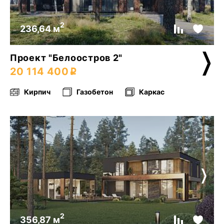
2
236,64 м
Проект "Белоостров 2"
20 114 400
Кирпич
Газобетон
Каркас
2
356,87 м