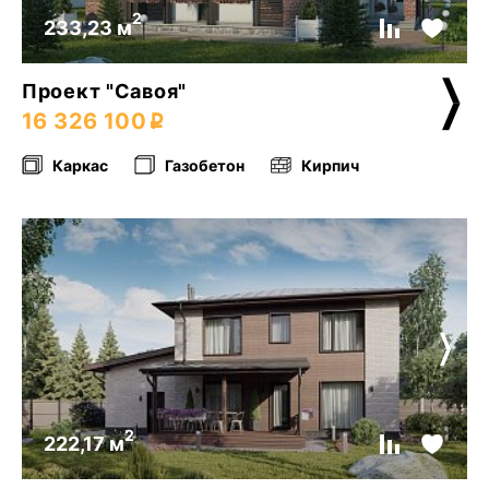
2
233,23 м
Проект "Савоя"
16 326 100
Каркас
Газобетон
Кирпич
2
222,17 м