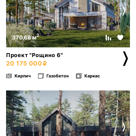
2
370,68 м
Проект "Рощино 6"
20 175 000
Кирпич
Газобетон
Каркас