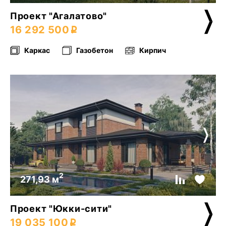
Проект "Агалатово"
16 292 500
Каркас
Газобетон
Кирпич
2
271,93 м
Проект "Юкки-сити"
19 035 100