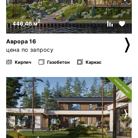
2
446,46 м
Аврора 16
цена по запросу
Кирпич
Газобетон
Каркас