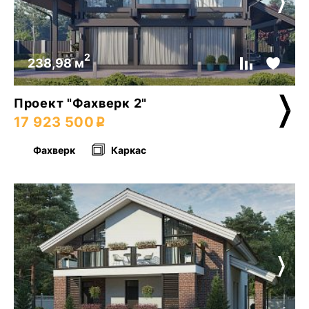
2
238,98 м
Проект "Фахверк 2"
17 923 500
Фахверк
Каркас