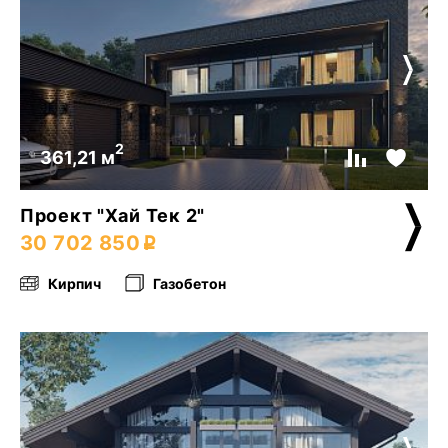
2
361,21 м
Проект "Хай Тек 2"
30 702 850
Кирпич
Газобетон