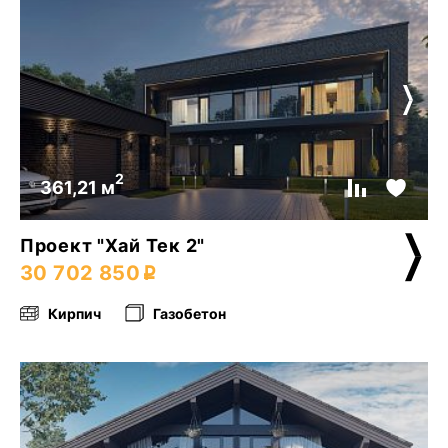
2
361,21 м
Проект "Хай Тек 2"
30 702 850
Кирпич
Газобетон