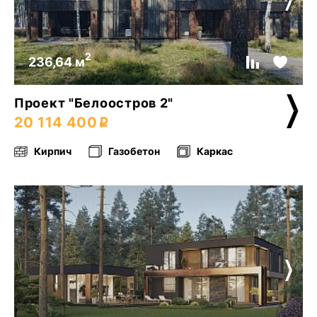
2
236,64 м
Проект "Белоостров 2"
20 114 400
Кирпич
Газобетон
Каркас