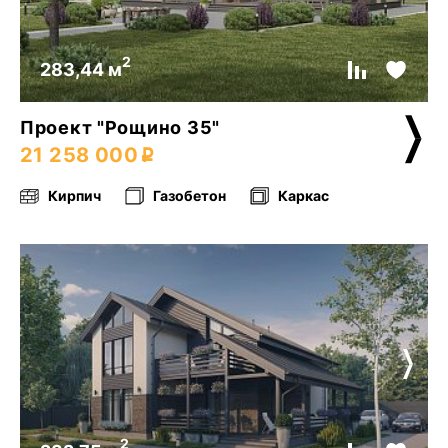
2
283,44 м
Проект "Рощино 35"
21 258 000
Кирпич
Газобетон
Каркас
2