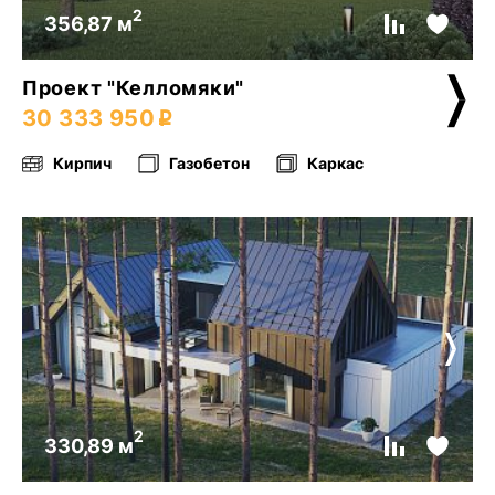
2
356,87 м
Проект "Келломяки"
30 333 950
Кирпич
Газобетон
Каркас
2
330,89 м