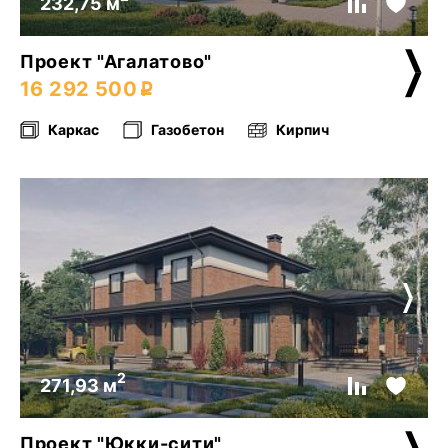
232,75 м
Проект "Агалатово"
16 292 500
Каркас
Газобетон
Кирпич
2
271,93 м
Проект "Юкки-сити"