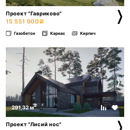
Проект "Гавриково"
15 551 900
Газобетон
Каркас
Кирпич
2
291,32 м
Проект "Лисий нос"