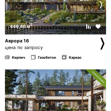
2
446,46 м
Аврора 16
цена по запросу
Кирпич
Газобетон
Каркас