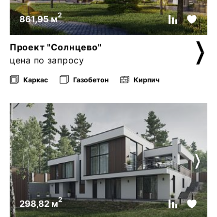
2
861,95 м
Проект "Солнцево"
цена по запросу
Каркас
Газобетон
Кирпич
2
298,82 м