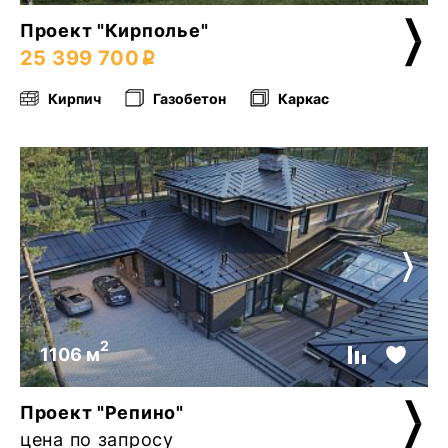
Проект "Кирполье"
25 399 700
Кирпич
Газобетон
Каркас
2
1106 м
Проект "Репино"
цена по запросу