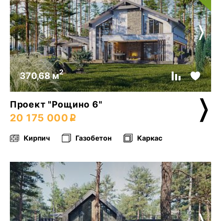
2
370,68 м
Проект "Рощино 6"
20 175 000
Кирпич
Газобетон
Каркас