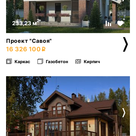
2
233,23 м
Проект "Савоя"
16 326 100
Каркас
Газобетон
Кирпич