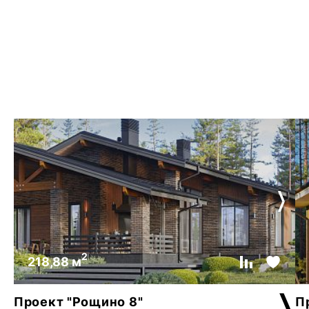
2
218,88 м
Проект "Рощино 8"
П