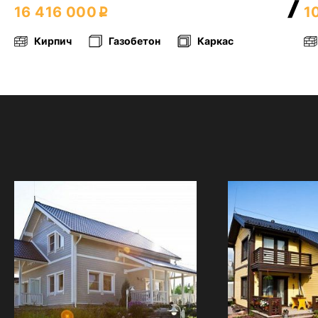
16 416 000
1
Кирпич
Газобетон
Каркас