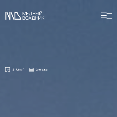
217,8 м
2
2 этажа