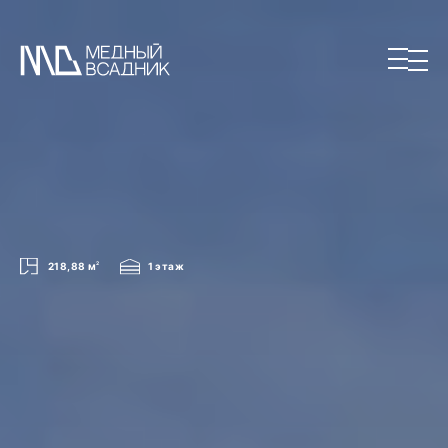
218,88 м
2
1 этаж