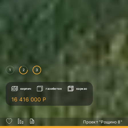
1
2
3
кирпич
газобетон
каркас
16 416 000 Р
Проект "Рощино 8"