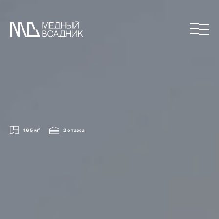
165 м
2
2 этажа