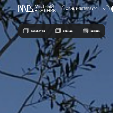
САНКТ-ПЕТЕРБУРГ
газобетон
каркас
кирпич