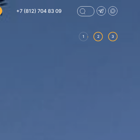
+7 (812) 704 83 09
1
2
3