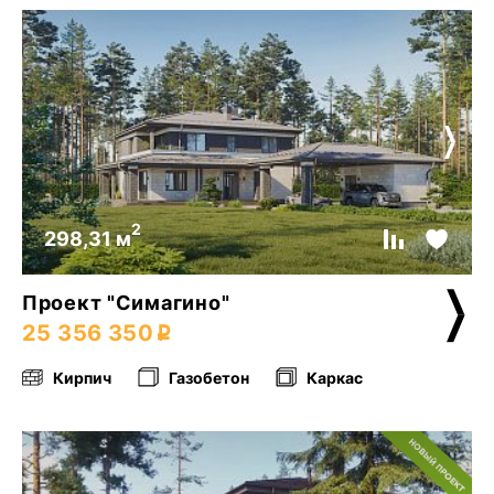
2
298,31 м
Проект "Симагино"
25 356 350
Кирпич
Газобетон
Каркас