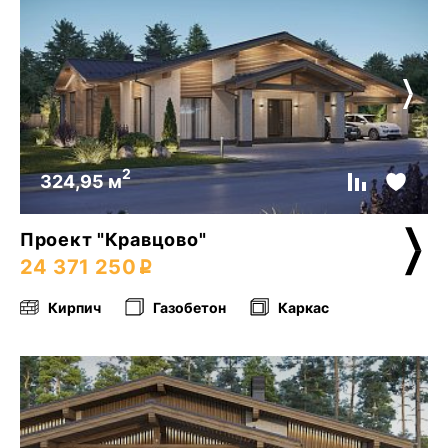
2
324,95 м
Проект "Кравцово"
24 371 250
Кирпич
Газобетон
Каркас