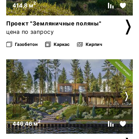
2
414,8 м
Проект "Земляничные поляны"
цена по запросу
Газобетон
Каркас
Кирпич
2
446,46 м