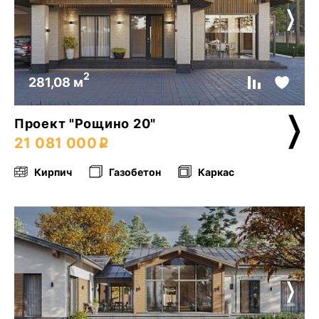
2
281,08 м
Проект "Рощино 20"
21 081 000
Кирпич
Газобетон
Каркас