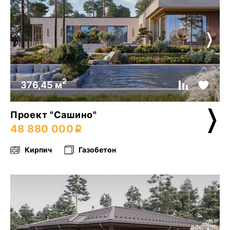
2
376,45 м
Проект "Сашино"
48 880 000
Кирпич
Газобетон