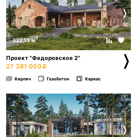
2
322,13 м
Проект "Федоровское 2"
27 381 050
Кирпич
Газобетон
Каркас