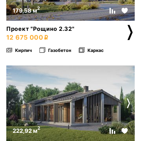
2
179,58 м
Проект "Рощино 2.32"
12 675 000
Кирпич
Газобетон
Каркас
2
222,92 м