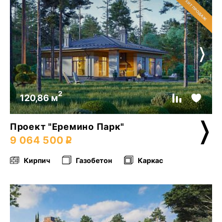
2
120,86 м
Проект "Еремино Парк"
9 064 500
Кирпич
Газобетон
Каркас