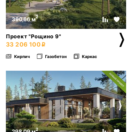
2
390,66 м
Проект "Рощино 9"
33 206 100
Кирпич
Газобетон
Каркас
2
298,09 м