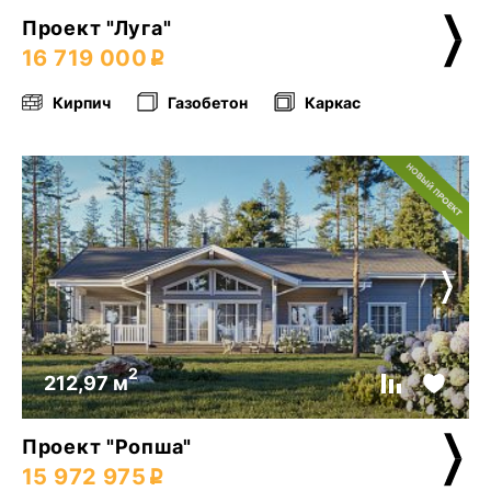
Проект "Луга"
16 719 000
Кирпич
Газобетон
Каркас
2
212,97 м
Проект "Ропша"
15 972 975