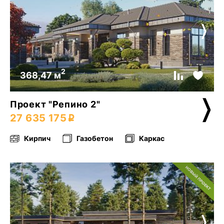
2
368,47 м
Проект "Репино 2"
27 635 175
Кирпич
Газобетон
Каркас