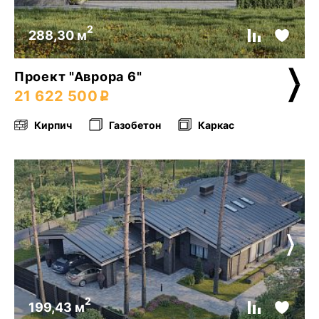
2
288,30 м
Проект "Аврора 6"
21 622 500
Кирпич
Газобетон
Каркас
2
199,43 м