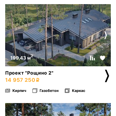
2
199,43 м
Проект "Рощино 2"
14 957 250
Кирпич
Газобетон
Каркас