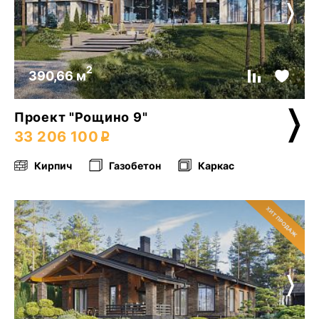
2
390,66 м
Проект "Рощино 9"
33 206 100
Кирпич
Газобетон
Каркас