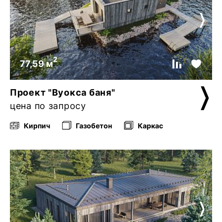
2
77,59 м
Проект "Вуокса баня"
цена по запросу
Кирпич
Газобетон
Каркас