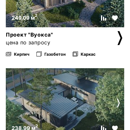
2
249,09 м
Проект "Вуокса"
цена по запросу
Кирпич
Газобетон
Каркас
2
238,99 м