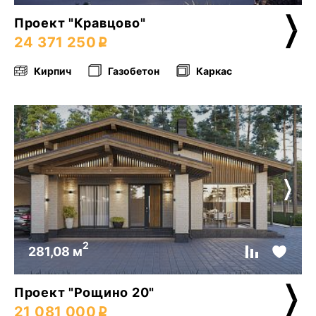
Проект "Кравцово"
24 371 250
Кирпич
Газобетон
Каркас
2
281,08 м
Проект "Рощино 20"
21 081 000