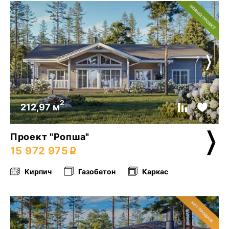
2
212,97 м
Проект "Ропша"
15 972 975
Кирпич
Газобетон
Каркас