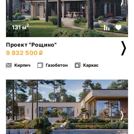
2
131 м
Проект "Рощино"
9 832 500
Кирпич
Газобетон
Каркас