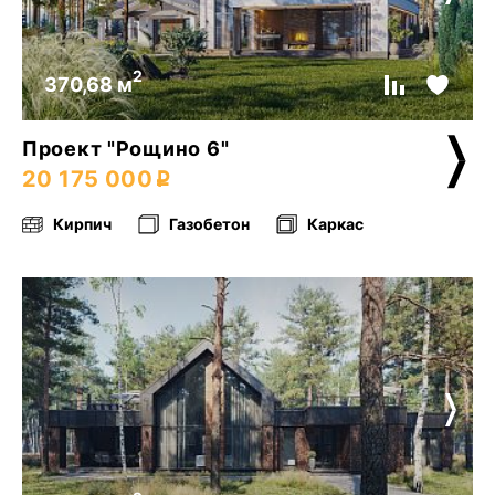
2
370,68 м
Проект "Рощино 6"
20 175 000
Кирпич
Газобетон
Каркас