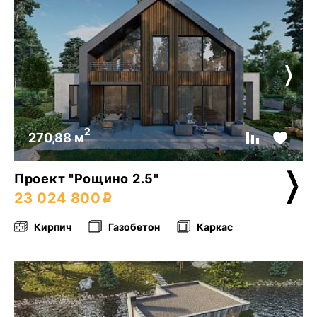
2
270,88 м
Проект "Рощино 2.5"
23 024 800
Кирпич
Газобетон
Каркас