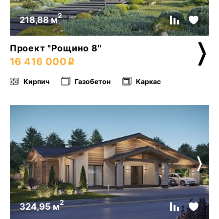
2
218,88 м
Проект "Рощино 8"
16 416 000
Кирпич
Газобетон
Каркас
2
324,95 м