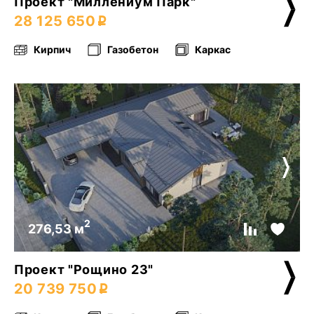
Проект "Миллениум Парк"
28 125 650
Кирпич
Газобетон
Каркас
2
276,53 м
Проект "Рощино 23"
20 739 750