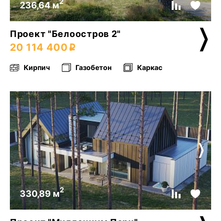
2
236,64 м
Проект "Белоостров 2"
20 114 400
Кирпич
Газобетон
Каркас
2
330,89 м