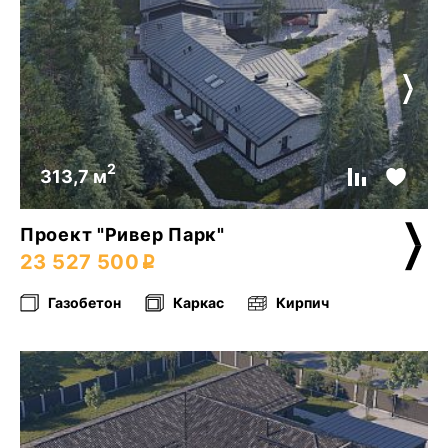
2
313,7 м
Проект "Ривер Парк"
23 527 500
Газобетон
Каркас
Кирпич