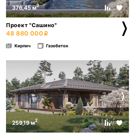
2
376,45 м
Проект "Сашино"
48 880 000
Кирпич
Газобетон
2
259,19 м