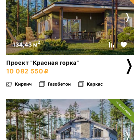
2
134,43 м
Проект "Красная горка"
10 082 550
Кирпич
Газобетон
Каркас