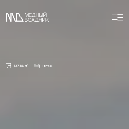
127,86 м
2
1 этаж