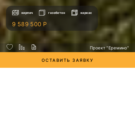
кирпич
газобетон
каркас
9 589 500 Р
Проект "Еремино"
ОСТАВИТЬ ЗАЯВКУ
экстерьер
8