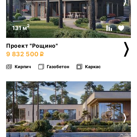
2
131 м
Проект "Рощино"
9 832 500
Кирпич
Газобетон
Каркас