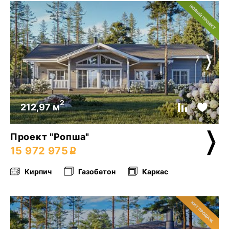
2
212,97 м
Проект "Ропша"
15 972 975
Кирпич
Газобетон
Каркас