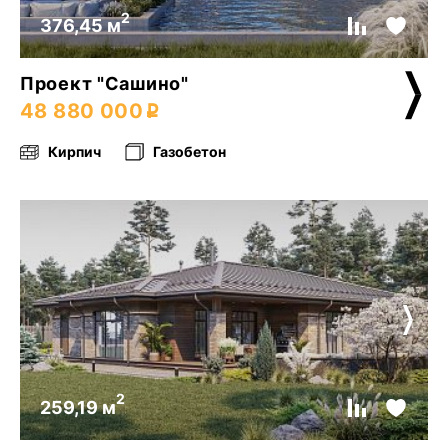
2
376,45 м
Проект "Сашино"
48 880 000
Кирпич
Газобетон
2
259,19 м