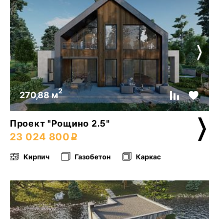
2
270,88 м
Проект "Рощино 2.5"
23 024 800
Кирпич
Газобетон
Каркас