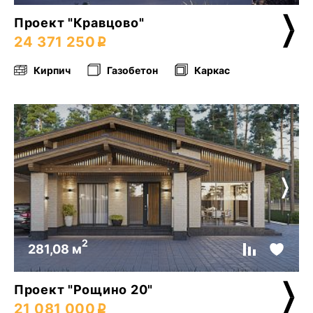
Проект "Кравцово"
24 371 250
Кирпич
Газобетон
Каркас
2
281,08 м
Проект "Рощино 20"
21 081 000