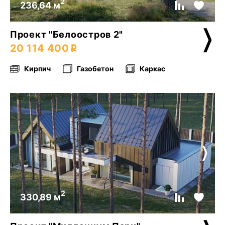
2
236,64 м
Проект "Белоостров 2"
20 114 400
Кирпич
Газобетон
Каркас
2
330,89 м