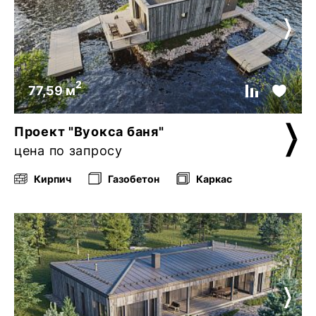
2
77,59 м
Проект "Вуокса баня"
цена по запросу
Кирпич
Газобетон
Каркас