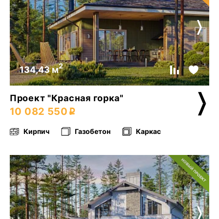
2
134,43 м
Проект "Красная горка"
10 082 550
Кирпич
Газобетон
Каркас