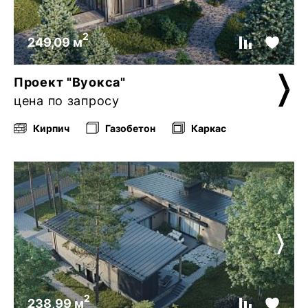
2
249,09 м
Проект "Вуокса"
цена по запросу
Кирпич
Газобетон
Каркас
2
238,99 м