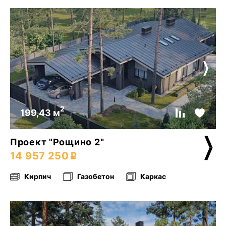
2
199,43 м
Проект "Рощино 2"
14 957 250
Кирпич
Газобетон
Каркас