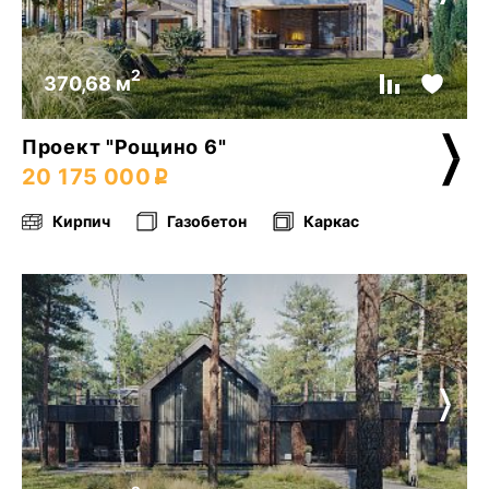
2
370,68 м
Проект "Рощино 6"
20 175 000
Кирпич
Газобетон
Каркас