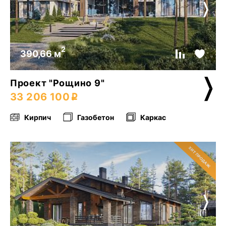
2
390,66 м
Проект "Рощино 9"
33 206 100
Кирпич
Газобетон
Каркас