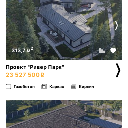
2
313,7 м
Проект "Ривер Парк"
23 527 500
Газобетон
Каркас
Кирпич