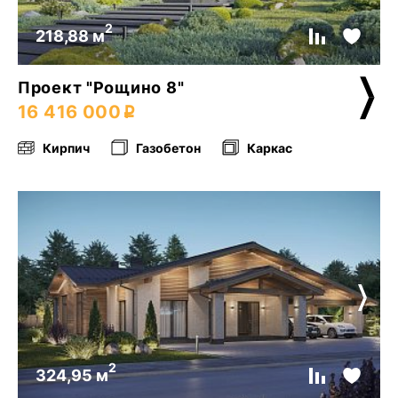
2
218,88 м
Проект "Рощино 8"
16 416 000
Кирпич
Газобетон
Каркас
2
324,95 м