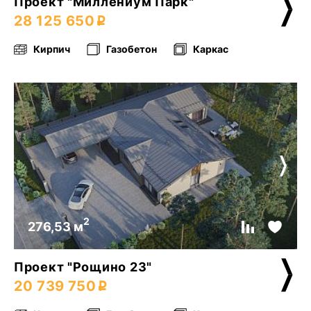
Проект "Миллениум Парк"
28 125 650
Кирпич
Газобетон
Каркас
2
276,53 м
Проект "Рощино 23"
20 739 750