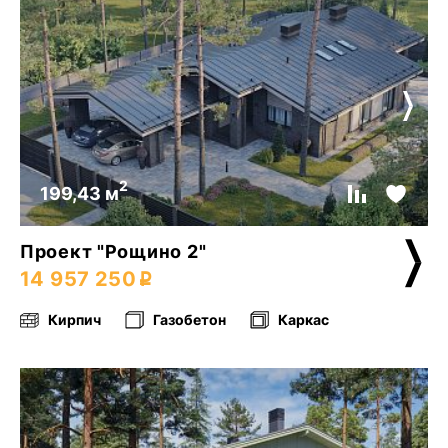
2
199,43 м
Проект "Рощино 2"
14 957 250
Кирпич
Газобетон
Каркас