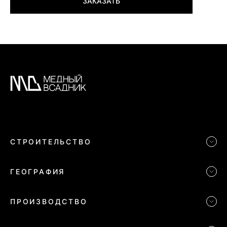
СТРОИТЕЛЬСТВО
Строительство частных домов
География домов
Производство деревянных конструкций
Дома с коммуникациями
Политика конфиденциальности
Элитные дома
Индивидуальное строительство
Строительство домов в Московской области
Политика в отношении файлов cookies
ГЕОГРАФИЯ
Строительство коттеджей
Строительство домов в Ленинградской области
Карта сайта
ПРОИЗВОДСТВО