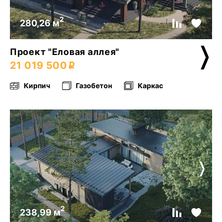
2
280,26 м
Проект "Еловая аллея"
21 019 500
Кирпич
Газобетон
Каркас
2
238,99 м