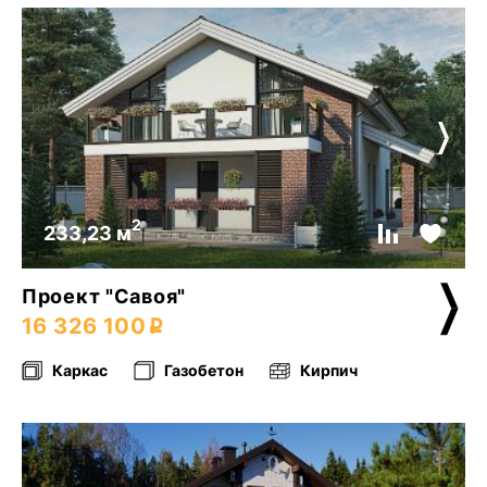
2
233,23 м
Проект "Савоя"
16 326 100
Каркас
Газобетон
Кирпич