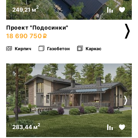
2
249,21 м
Проект "Подосинки"
18 690 750
Кирпич
Газобетон
Каркас
2
283,44 м