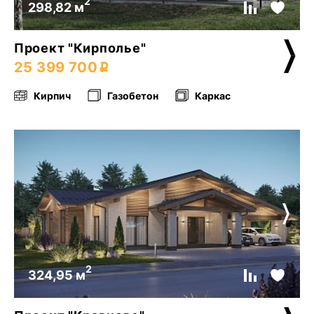
2
298,82 м
Проект "Кирполье"
25 399 700
Кирпич
Газобетон
Каркас
2
324,95 м