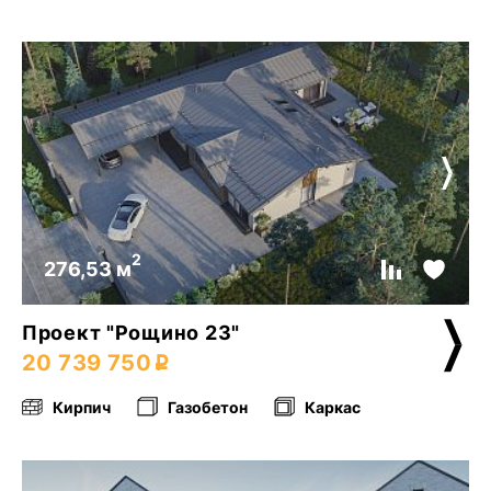
2
276,53 м
Проект "Рощино 23"
20 739 750
Кирпич
Газобетон
Каркас