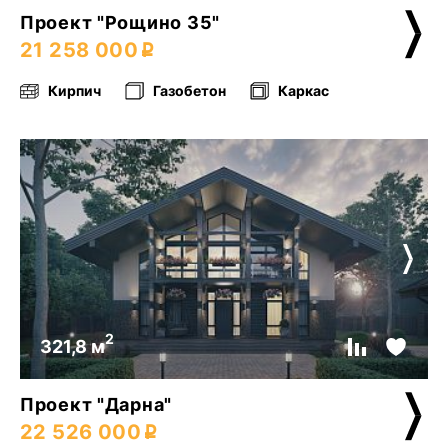
Проект "Рощино 35"
21 258 000
Кирпич
Газобетон
Каркас
2
321,8 м
Проект "Дарна"
22 526 000