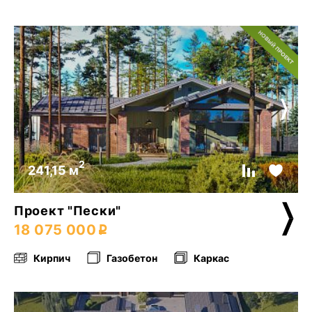
2
241,15 м
Проект "Пески"
18 075 000
Кирпич
Газобетон
Каркас