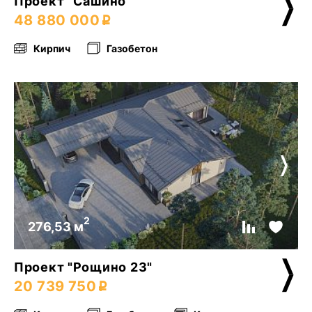
Проект "Сашино"
48 880 000
Кирпич
Газобетон
2
276,53 м
Проект "Рощино 23"
20 739 750