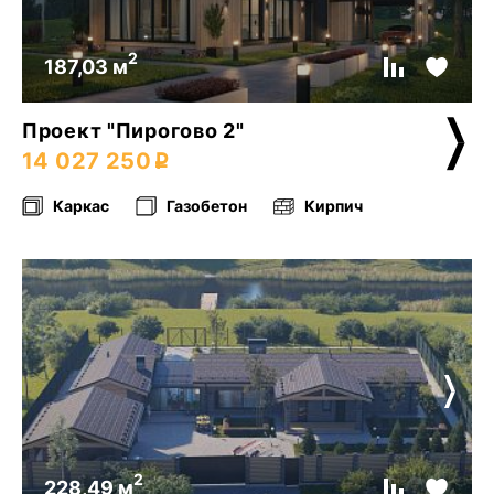
2
187,03 м
Проект "Пирогово 2"
14 027 250
Каркас
Газобетон
Кирпич
2
228,49 м