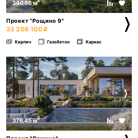
2
390,66 м
Проект "Рощино 9"
33 206 100
Кирпич
Газобетон
Каркас
2
376,45 м