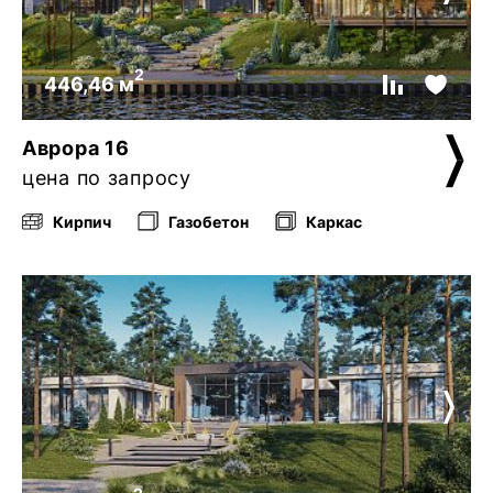
2
446,46 м
Аврора 16
цена по запросу
Кирпич
Газобетон
Каркас