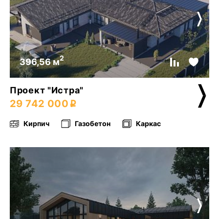
2
396,56 м
Проект "Истра"
29 742 000
Кирпич
Газобетон
Каркас