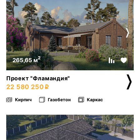
2
265,65 м
Проект "Фламандия"
22 580 250
Кирпич
Газобетон
Каркас