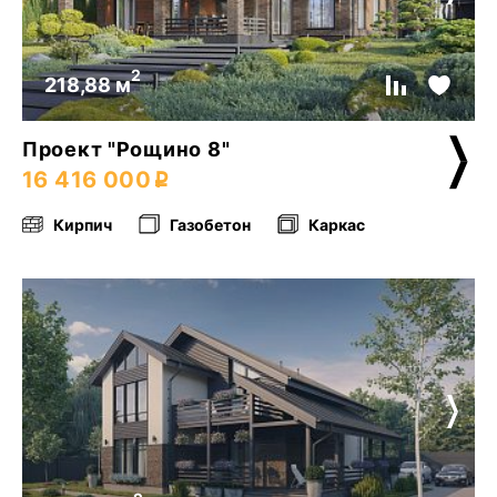
2
218,88 м
Проект "Рощино 8"
16 416 000
Кирпич
Газобетон
Каркас