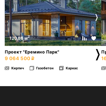
2
120,86 м
Проект "Еремино Парк"
П
9 064 500
1
Кирпич
Газобетон
Каркас