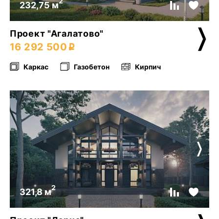
2
232,75 м
Проект "Агалатово"
16 292 500
Каркас
Газобетон
Кирпич
2
321,8 м