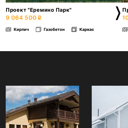
Проект "Еремино Парк"
П
9 064 500
1
Кирпич
Газобетон
Каркас