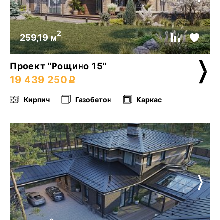
2
259,19 м
Проект "Рощино 15"
19 439 250
Кирпич
Газобетон
Каркас