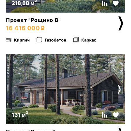
2
218,88 м
Проект "Рощино 8"
16 416 000
Кирпич
Газобетон
Каркас
2
131 м