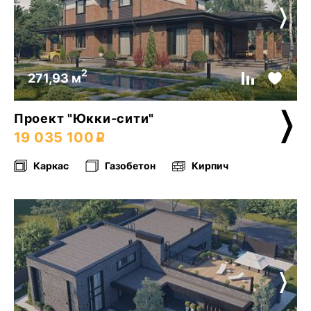
2
271,93 м
Проект "Юкки-сити"
19 035 100
Каркас
Газобетон
Кирпич