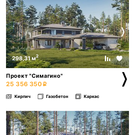
2
298,31 м
Проект "Симагино"
25 356 350
Кирпич
Газобетон
Каркас