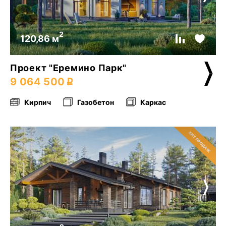
2
120,86 м
Проект "Еремино Парк"
9 064 500
Кирпич
Газобетон
Каркас