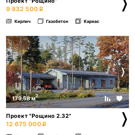
Проект "Рощино"
9 832 500
Кирпич
Газобетон
Каркас
2
179,58 м
Проект "Рощино 2.32"
12 675 000