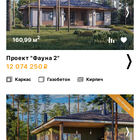
2
160,99 м
Проект "Фауна 2"
12 074 250
Каркас
Газобетон
Кирпич