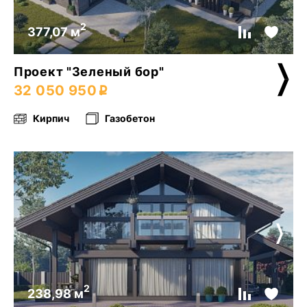
2
377,07 м
Проект "Зеленый бор"
32 050 950
Кирпич
Газобетон
2
238,98 м