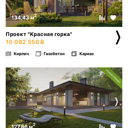
2
134,43 м
Проект "Красная горка"
10 082 550
Кирпич
Газобетон
Каркас
2
127,86 м