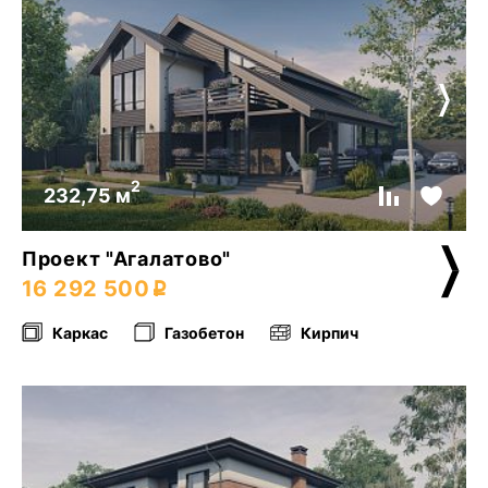
2
232,75 м
Проект "Агалатово"
16 292 500
Каркас
Газобетон
Кирпич