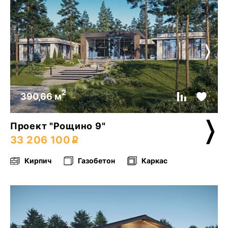
2
390,66 м
Проект "Рощино 9"
33 206 100
Кирпич
Газобетон
Каркас