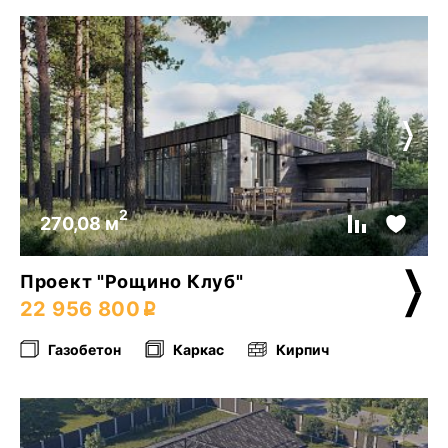
2
270,08 м
Проект "Рощино Клуб"
22 956 800
Газобетон
Каркас
Кирпич