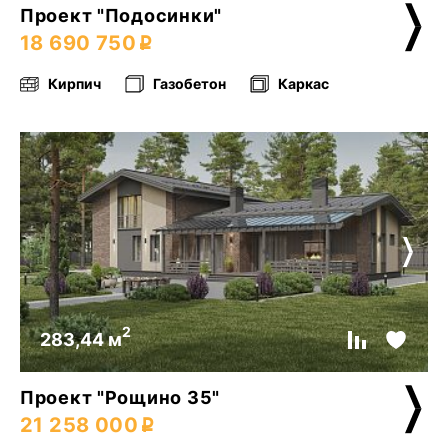
Проект "Подосинки"
18 690 750
Кирпич
Газобетон
Каркас
2
283,44 м
Проект "Рощино 35"
21 258 000