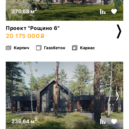
2
370,68 м
Проект "Рощино 6"
20 175 000
Кирпич
Газобетон
Каркас
2
236,64 м