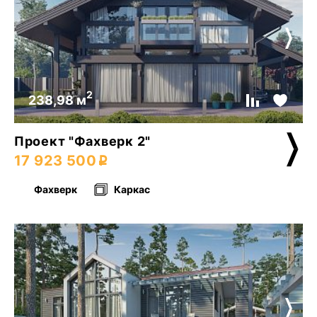
2
238,98 м
Проект "Фахверк 2"
17 923 500
Фахверк
Каркас