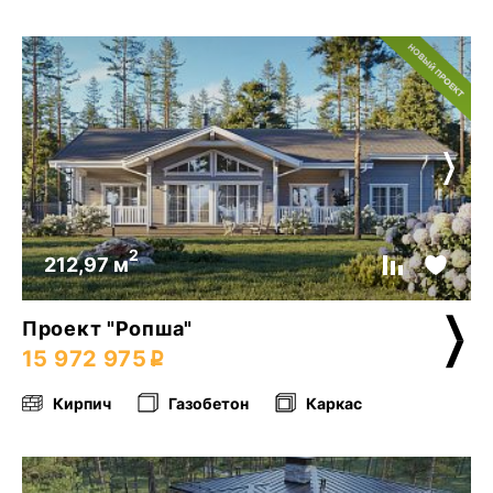
2
212,97 м
Проект "Ропша"
15 972 975
Кирпич
Газобетон
Каркас