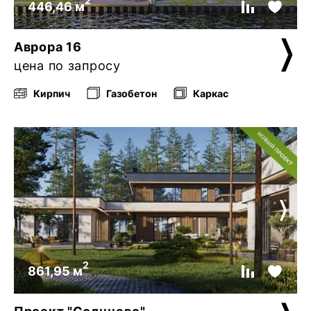
2
446,46 м
Аврора 16
цена по запросу
Кирпич
Газобетон
Каркас
2
861,95 м