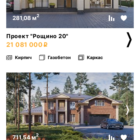
2
281,08 м
Проект "Рощино 20"
21 081 000
Кирпич
Газобетон
Каркас
2
711,54 м