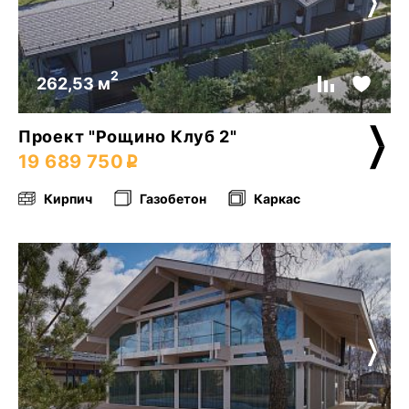
2
262,53 м
Проект "Рощино Клуб 2"
19 689 750
Кирпич
Газобетон
Каркас