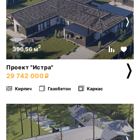
2
396,56 м
Проект "Истра"
29 742 000
Кирпич
Газобетон
Каркас