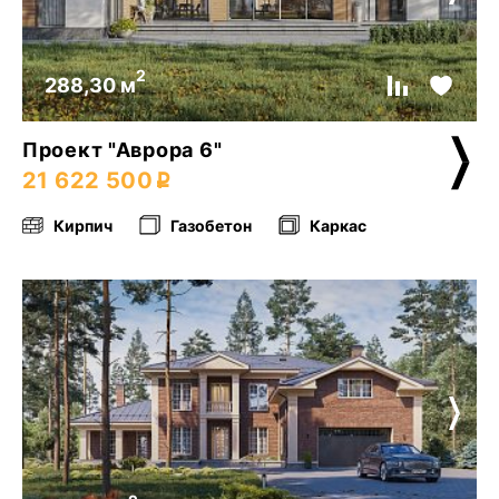
2
288,30 м
Проект "Аврора 6"
21 622 500
Кирпич
Газобетон
Каркас