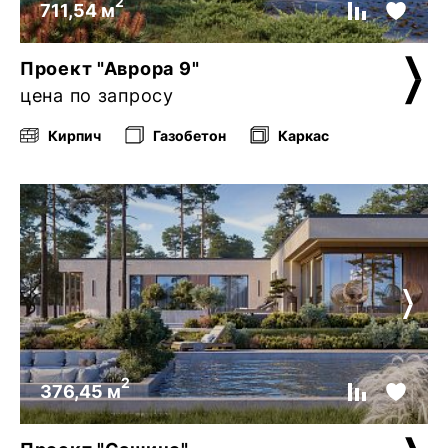
2
711,54 м
Проект "Аврора 9"
цена по запросу
Кирпич
Газобетон
Каркас
2
376,45 м