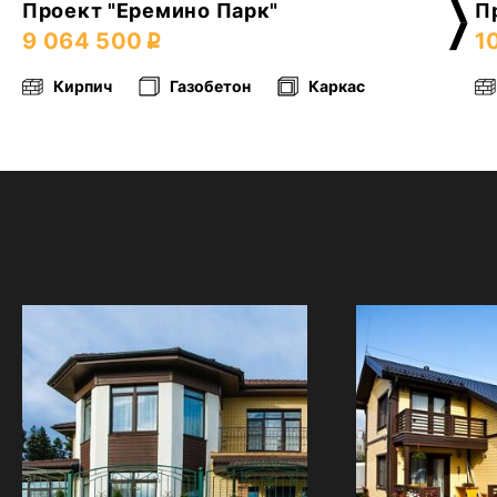
Проект "Еремино Парк"
П
9 064 500
1
Кирпич
Газобетон
Каркас