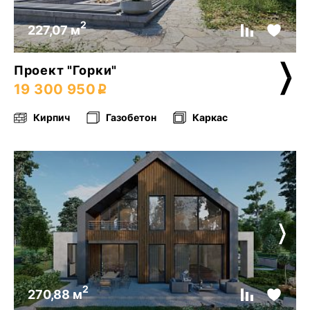
2
227,07 м
Проект "Горки"
19 300 950
Кирпич
Газобетон
Каркас
2
270,88 м