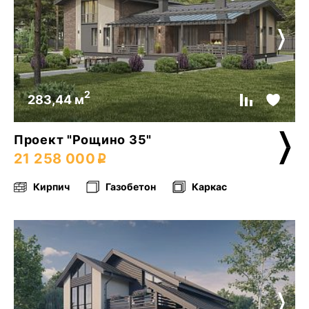
2
283,44 м
Проект "Рощино 35"
21 258 000
Кирпич
Газобетон
Каркас