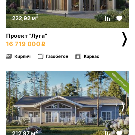
2
222,92 м
Проект "Луга"
16 719 000
Кирпич
Газобетон
Каркас
2
212,97 м