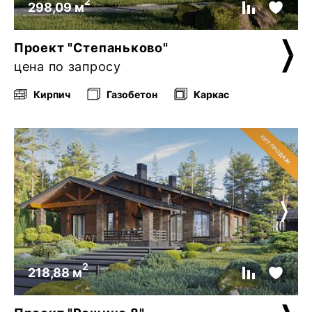
2
298,09 м
Проект "Степаньково"
цена по запросу
Кирпич
Газобетон
Каркас
2
218,88 м