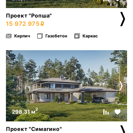
Проект "Ропша"
15 972 975
Кирпич
Газобетон
Каркас
2
298,31 м
Проект "Симагино"