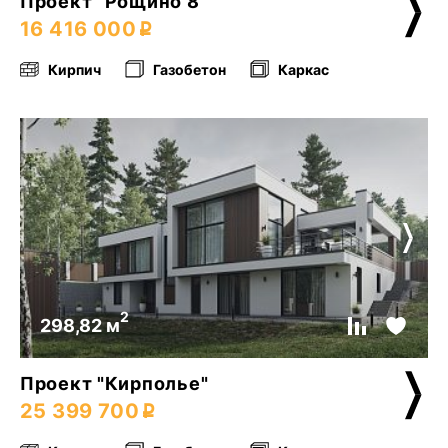
Проект "Рощино 8"
16 416 000
Кирпич
Газобетон
Каркас
2
298,82 м
Проект "Кирполье"
25 399 700