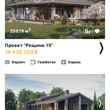
2
259,19 м
Проект "Рощино 15"
19 439 250
Кирпич
Газобетон
Каркас