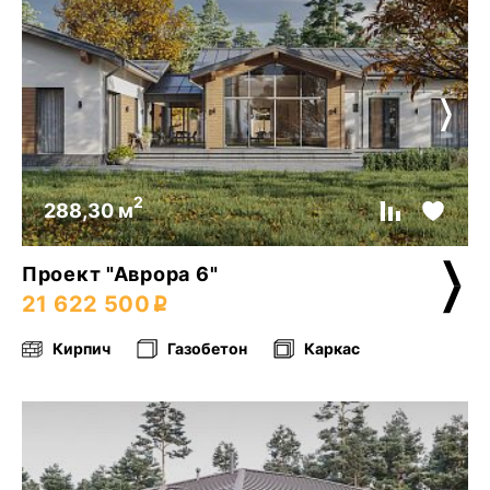
2
288,30 м
Проект "Аврора 6"
21 622 500
Кирпич
Газобетон
Каркас