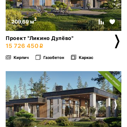
2
209,69 м
Проект "Ликино Дулёво"
15 726 450
Кирпич
Газобетон
Каркас