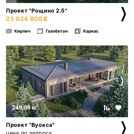
Проект "Рощино 2.5"
23 024 800
Кирпич
Газобетон
Каркас
2
249,09 м
Проект "Вуокса"
цена по запросу