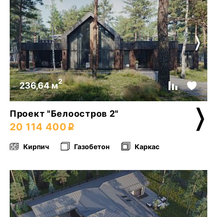
2
236,64 м
Проект "Белоостров 2"
20 114 400
Кирпич
Газобетон
Каркас