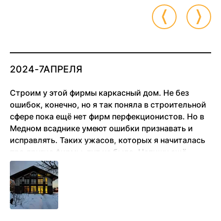
2024-7АПРЕЛЯ
Строим у этой фирмы каркасный дом. Не без
ошибок, конечно, но я так поняла в строительной
сфере пока ещё нет фирм перфекционистов. Но в
Медном всаднике умеют ошибки признавать и
исправлять. Таких ужасов, которых я начиталась
про другие фирмы, тут не было. Напишу ещё
позже отзыв, когда несколько лет в доме
проживём