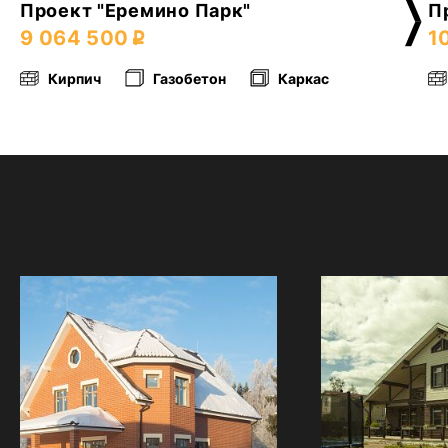
Проект "Еремино Парк"
П
9 064 500
1
Кирпич
Газобетон
Каркас