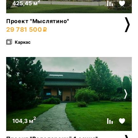
2
425,45 м
Проект "Мыслятино"
29 781 500
Каркас
2
104,3 м