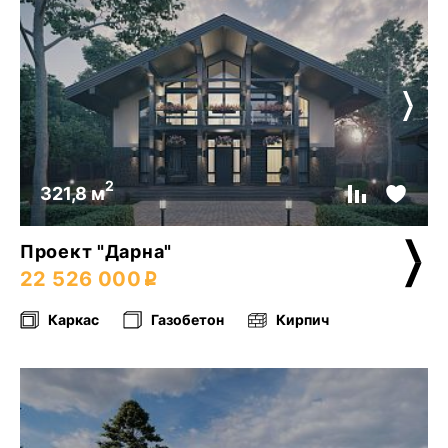
2
321,8 м
Проект "Дарна"
22 526 000
Каркас
Газобетон
Кирпич