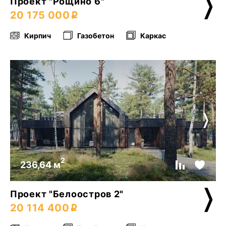
Проект "Рощино 6"
20 175 000
Кирпич
Газобетон
Каркас
2
236,64 м
Проект "Белоостров 2"
20 114 400