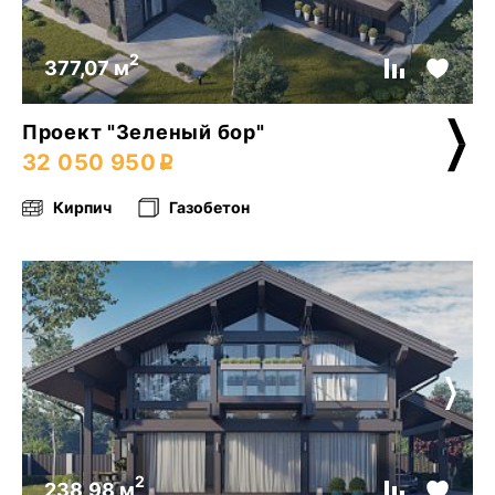
2
377,07 м
Проект "Зеленый бор"
32 050 950
Кирпич
Газобетон
2
238,98 м