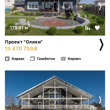
2
179,61 м
Проект "Олики"
13 470 750
Каркас
Газобетон
Кирпич