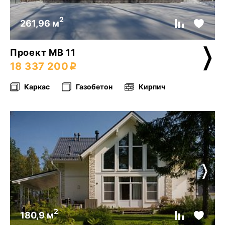
2
261,96 м
Проект МВ 11
18 337 200
Каркас
Газобетон
Кирпич
2
180,9 м