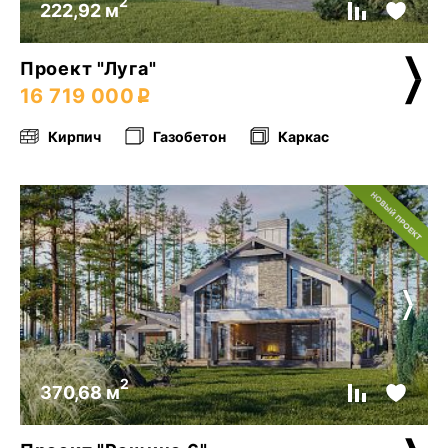
2
222,92 м
Проект "Луга"
16 719 000
Кирпич
Газобетон
Каркас
2
370,68 м