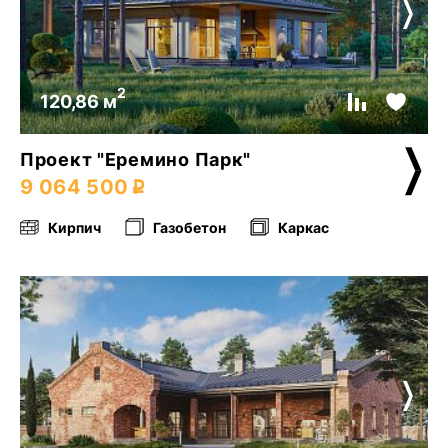
2
120,86 м
Проект "Еремино Парк"
9 064 500
Кирпич
Газобетон
Каркас