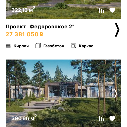
2
322,13 м
Проект "Федоровское 2"
27 381 050
Кирпич
Газобетон
Каркас
2
390,66 м