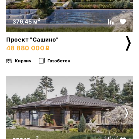
2
376,45 м
Проект "Сашино"
48 880 000
Кирпич
Газобетон
2