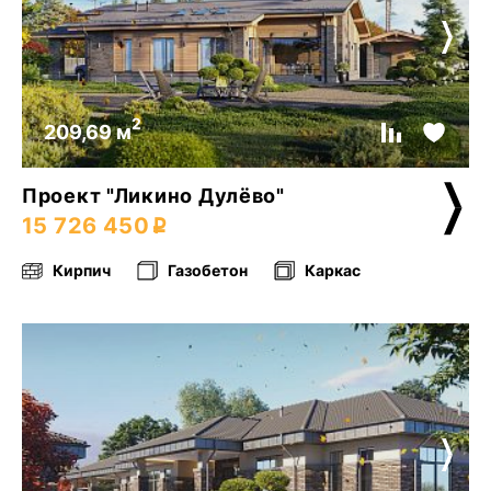
2
209,69 м
Проект "Ликино Дулёво"
15 726 450
Кирпич
Газобетон
Каркас