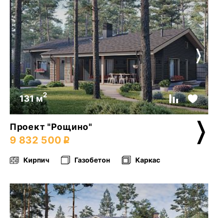
2
131 м
Проект "Рощино"
9 832 500
Кирпич
Газобетон
Каркас