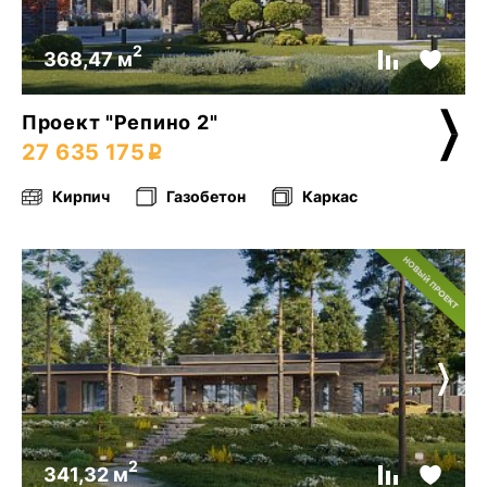
2
368,47 м
Проект "Репино 2"
27 635 175
Кирпич
Газобетон
Каркас
2
341,32 м