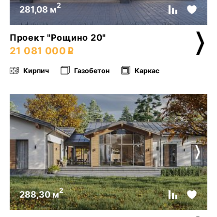
2
281,08 м
Проект "Рощино 20"
21 081 000
Кирпич
Газобетон
Каркас
2
288,30 м