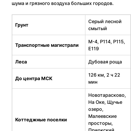
шума и грязного воздуха больших городов.
Серый лесной
Грунт
смытый
М-4, Р114, Р115,
Транспортные магистрали
Е119
Леса
Дубовая роща
126 км, 2 ч 22
До центра МСК
мин
Новотарасково,
На Оке, Щучье
озеро,
Малеевские
Коттеджные поселки
просторы,
Приокский