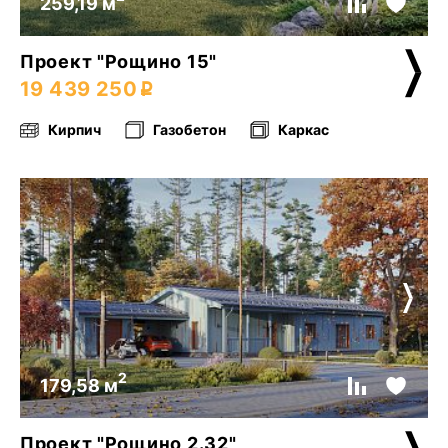
259,19 м
Проект "Рощино 15"
19 439 250
Кирпич
Газобетон
Каркас
2
179,58 м
Проект "Рощино 2.32"