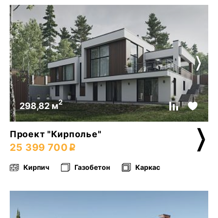
2
298,82 м
Проект "Кирполье"
25 399 700
Кирпич
Газобетон
Каркас