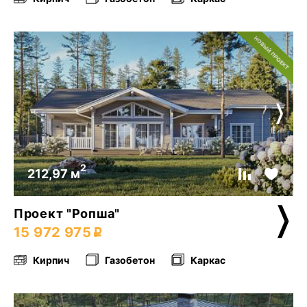
2
212,97 м
Проект "Ропша"
15 972 975
Кирпич
Газобетон
Каркас