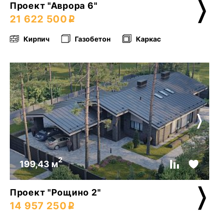
Проект "Аврора 6"
21 622 500
Кирпич
Газобетон
Каркас
2
199,43 м
Проект "Рощино 2"
14 957 250