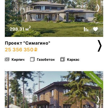
2
298,31 м
Проект "Симагино"
25 356 350
Кирпич
Газобетон
Каркас