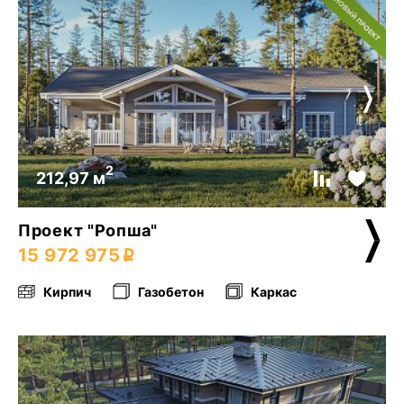
2
212,97 м
Проект "Ропша"
15 972 975
Кирпич
Газобетон
Каркас