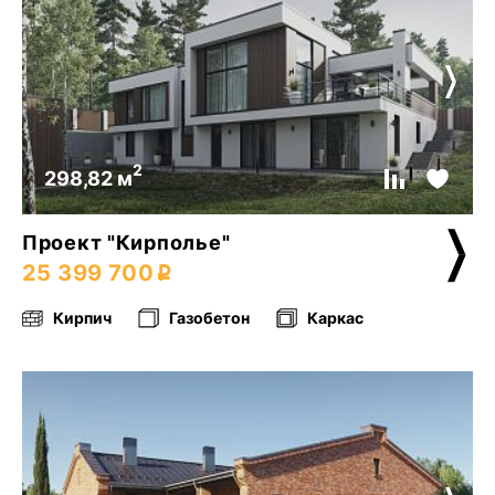
2
298,82 м
Проект "Кирполье"
25 399 700
Кирпич
Газобетон
Каркас