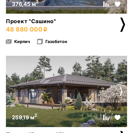
2
376,45 м
Проект "Сашино"
48 880 000
Кирпич
Газобетон
2
259,19 м