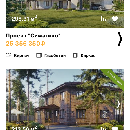
2
298,31 м
Проект "Симагино"
25 356 350
Кирпич
Газобетон
Каркас
2
213,56 м