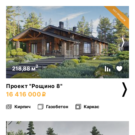
2
218,88 м
Проект "Рощино 8"
16 416 000
Кирпич
Газобетон
Каркас