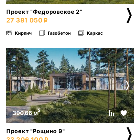
Проект "Федоровское 2"
27 381 050
Кирпич
Газобетон
Каркас
2
390,66 м
Проект "Рощино 9"
33 206 100