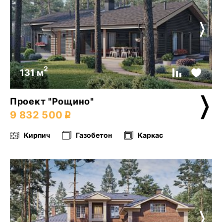
2
131 м
Проект "Рощино"
9 832 500
Кирпич
Газобетон
Каркас