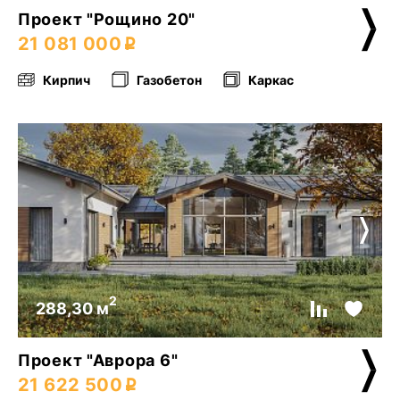
Проект "Рощино 20"
21 081 000
Кирпич
Газобетон
Каркас
2
288,30 м
Проект "Аврора 6"
21 622 500