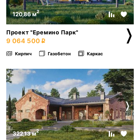
2
120,86 м
Проект "Еремино Парк"
9 064 500
Кирпич
Газобетон
Каркас
2
322,13 м