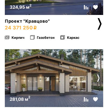
2
324,95 м
Проект "Кравцово"
24 371 250
Кирпич
Газобетон
Каркас
2
281,08 м