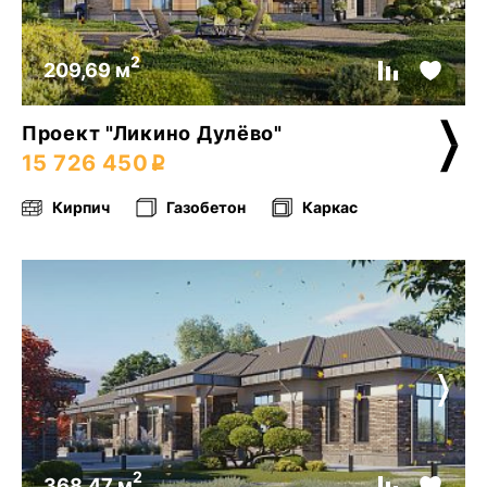
2
209,69 м
Проект "Ликино Дулёво"
15 726 450
Кирпич
Газобетон
Каркас
2
368,47 м