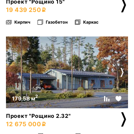
Проект "Рощино 15"
19 439 250
Кирпич
Газобетон
Каркас
2
179,58 м
Проект "Рощино 2.32"
12 675 000