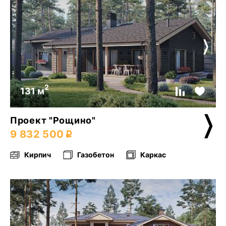
2
131 м
Проект "Рощино"
9 832 500
Кирпич
Газобетон
Каркас