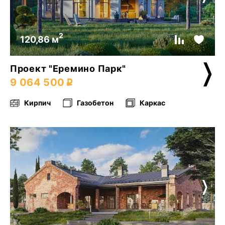
2
120,86 м
Проект "Еремино Парк"
9 064 500
Кирпич
Газобетон
Каркас