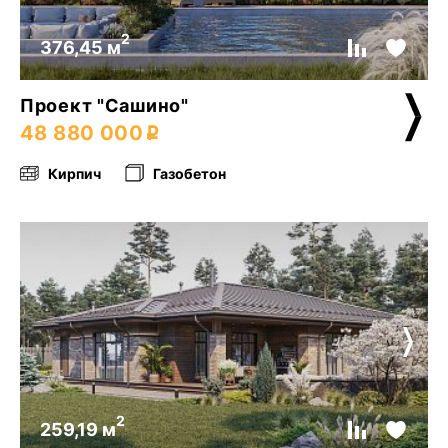
2
376,45 м
Проект "Сашино"
48 880 000
Кирпич
Газобетон
2
259,19 м