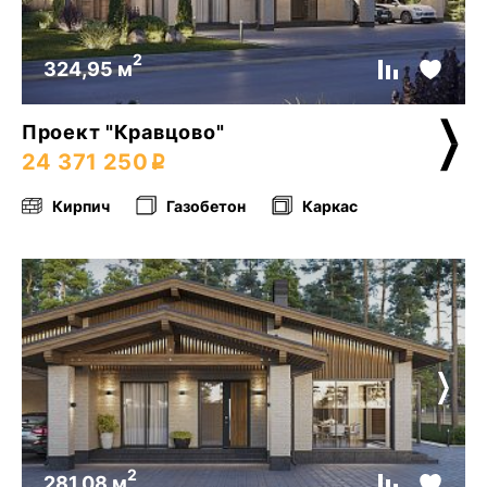
2
324,95 м
Проект "Кравцово"
24 371 250
Кирпич
Газобетон
Каркас
2
281,08 м