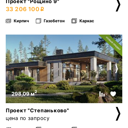
Проект "Рощино 9"
33 206 100
Кирпич
Газобетон
Каркас
2
298,09 м
Проект "Степаньково"
цена по запросу