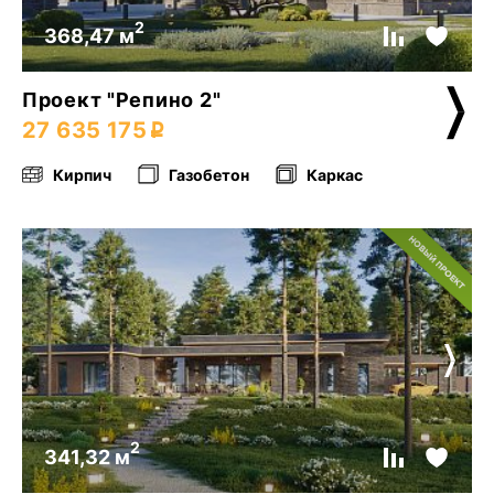
2
368,47 м
Проект "Репино 2"
27 635 175
Кирпич
Газобетон
Каркас
2
341,32 м