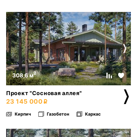
2
308,6 м
Проект "Сосновая аллея"
23 145 000
Кирпич
Газобетон
Каркас