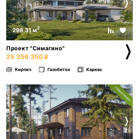
2
298,31 м
Проект "Симагино"
25 356 350
Кирпич
Газобетон
Каркас