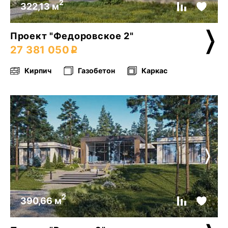
2
322,13 м
Проект "Федоровское 2"
27 381 050
Кирпич
Газобетон
Каркас
2
390,66 м