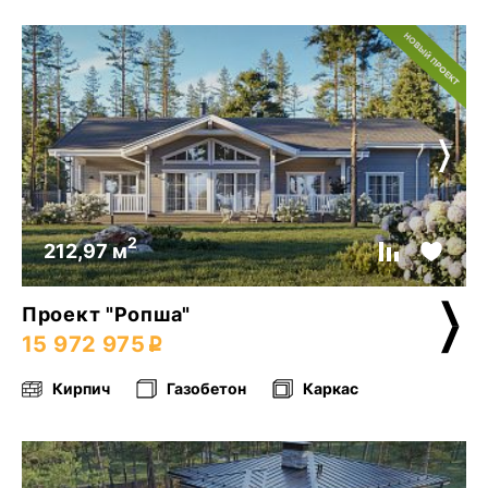
2
212,97 м
Проект "Ропша"
15 972 975
Кирпич
Газобетон
Каркас