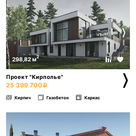
2
298,82 м
Проект "Кирполье"
25 399 700
Кирпич
Газобетон
Каркас