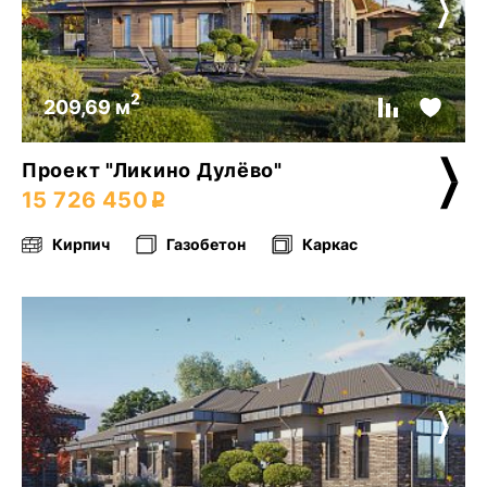
2
209,69 м
Проект "Ликино Дулёво"
15 726 450
Кирпич
Газобетон
Каркас