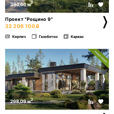
2
390,66 м
Проект "Рощино 9"
33 206 100
Кирпич
Газобетон
Каркас
2
298,09 м