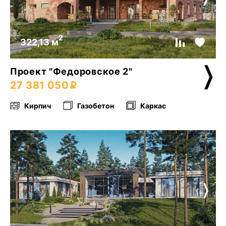
2
322,13 м
Проект "Федоровское 2"
27 381 050
Кирпич
Газобетон
Каркас