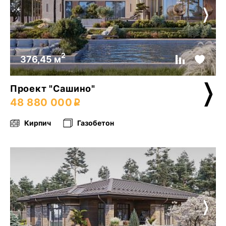
2
376,45 м
Проект "Сашино"
48 880 000
Кирпич
Газобетон