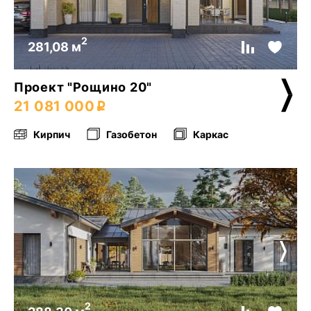
2
281,08 м
Проект "Рощино 20"
21 081 000
Кирпич
Газобетон
Каркас
2