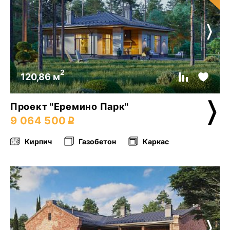
2
120,86 м
Проект "Еремино Парк"
9 064 500
Кирпич
Газобетон
Каркас