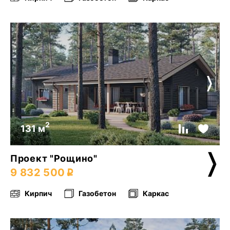
2
131 м
Проект "Рощино"
9 832 500
Кирпич
Газобетон
Каркас