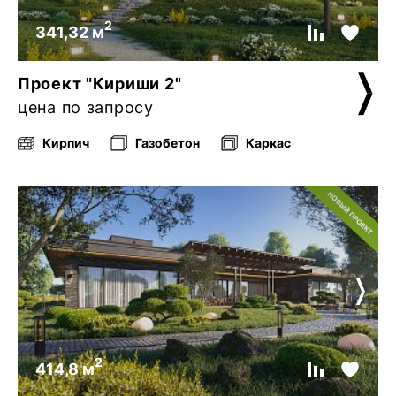
2
341,32 м
Проект "Кириши 2"
цена по запросу
Кирпич
Газобетон
Каркас
2
414,8 м