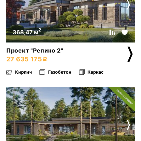
2
368,47 м
Проект "Репино 2"
27 635 175
Кирпич
Газобетон
Каркас