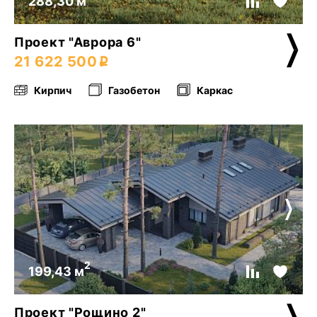
288,30 м
Проект "Аврора 6"
21 622 500
Кирпич
Газобетон
Каркас
2
199,43 м
Проект "Рощино 2"