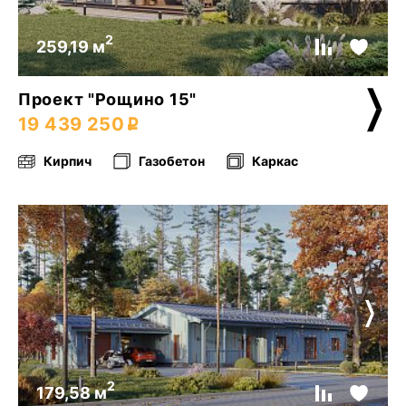
2
259,19 м
Проект "Рощино 15"
19 439 250
Кирпич
Газобетон
Каркас
2
179,58 м