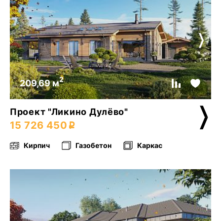
2
209,69 м
Проект "Ликино Дулёво"
15 726 450
Кирпич
Газобетон
Каркас