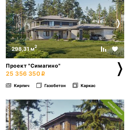
2
298,31 м
Проект "Симагино"
25 356 350
Кирпич
Газобетон
Каркас