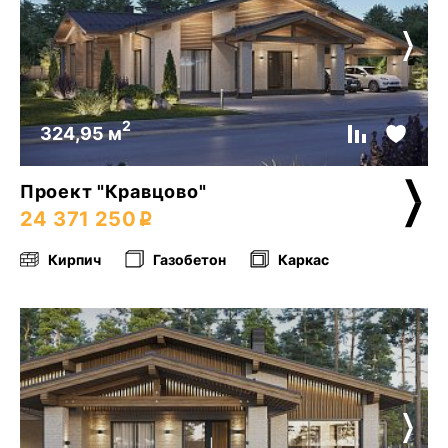
2
324,95 м
Проект "Кравцово"
24 371 250
Кирпич
Газобетон
Каркас