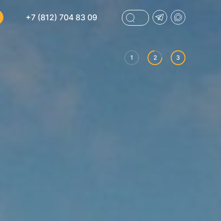
+7 (812) 704 83 09
1
2
3