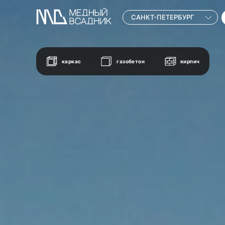
САНКТ-ПЕТЕРБУРГ
каркас
газобетон
кирпич