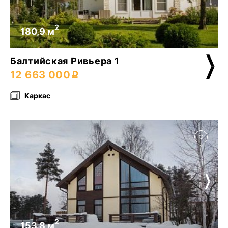
2
180,9 м
Балтийская Ривьера 1
12 663 000
Каркас
2
153,8 м