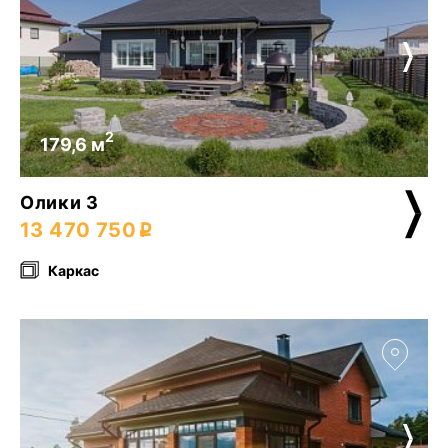
2
179,6 м
Олики 3
13 470 750
Каркас