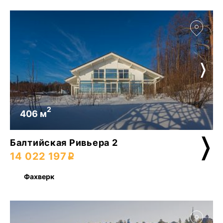
2
406 м
Балтийская Ривьера 2
14 022 197
Фахверк