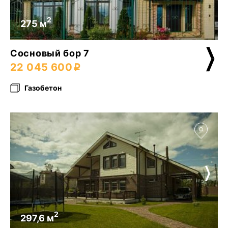
2
275 м
Сосновый бор 7
22 045 600
Газобетон
2
297,6 м