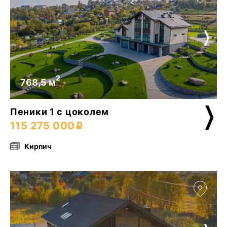
2
768,5 м
Пеники 1 с цоколем
115 275 000
Кирпич