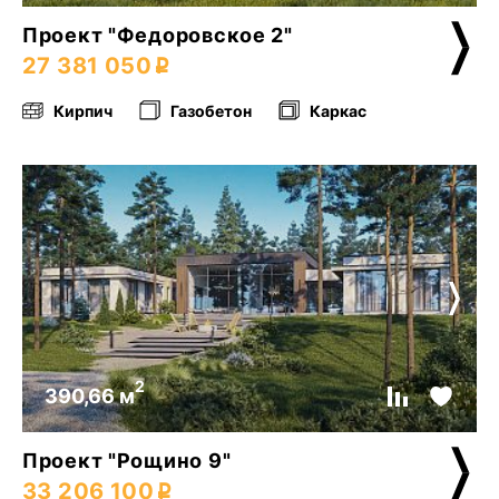
Проект "Федоровское 2"
27 381 050
Кирпич
Газобетон
Каркас
2
390,66 м
Проект "Рощино 9"
33 206 100