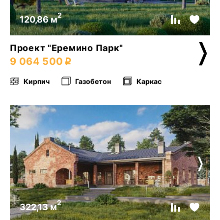
2
120,86 м
Проект "Еремино Парк"
9 064 500
Кирпич
Газобетон
Каркас
2
322,13 м