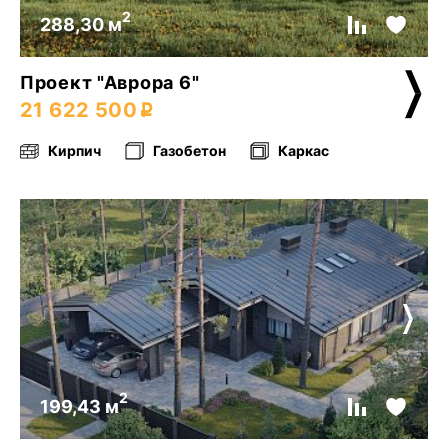
2
288,30 м
Проект "Аврора 6"
21 622 500
Кирпич
Газобетон
Каркас
2
199,43 м