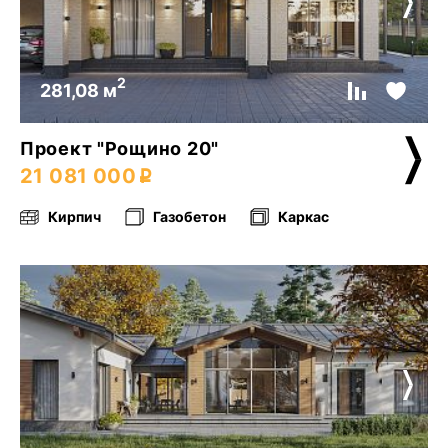
2
281,08 м
Проект "Рощино 20"
21 081 000
Кирпич
Газобетон
Каркас