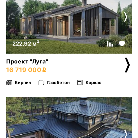
2
222,92 м
Проект "Луга"
16 719 000
Кирпич
Газобетон
Каркас