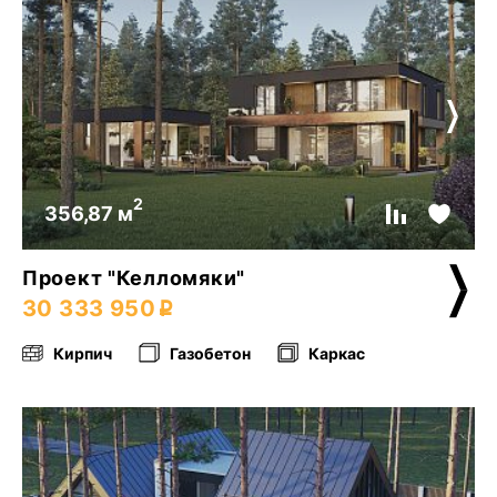
2
356,87 м
Проект "Келломяки"
30 333 950
Кирпич
Газобетон
Каркас