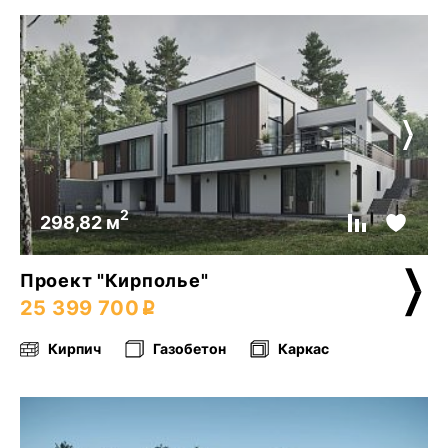
2
298,82 м
Проект "Кирполье"
25 399 700
Кирпич
Газобетон
Каркас