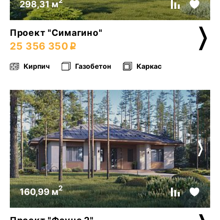
2
298,31 м
Проект "Симагино"
25 356 350
Кирпич
Газобетон
Каркас
2
160,99 м