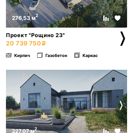
2
276,53 м
Проект "Рощино 23"
20 739 750
Кирпич
Газобетон
Каркас
2
227,07 м