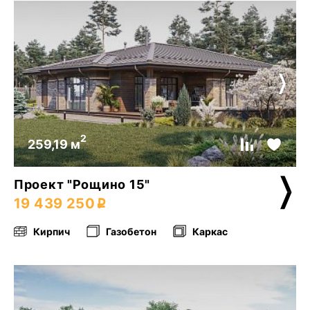
2
259,19 м
Проект "Рощино 15"
19 439 250
Кирпич
Газобетон
Каркас