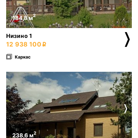
2
184,8 м
Низино 1
12 938 100
Каркас
2
238,6 м