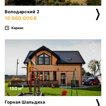
Володарский 2
16 660 000
Каркас
2
150 м
Горная Шальдиха