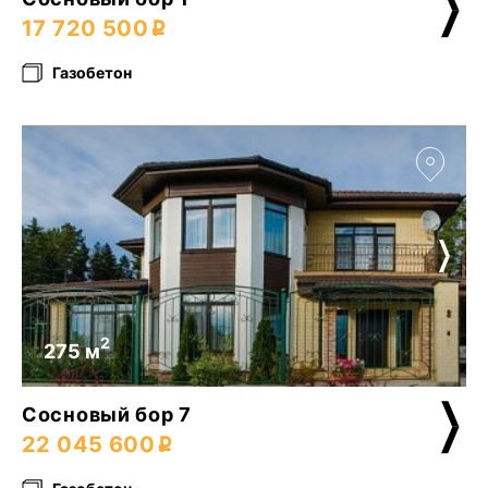
17 720 500
Газобетон
2
275 м
Сосновый бор 7
22 045 600