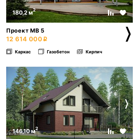
2
180,2 м
Проект МВ 5
12 614 000
Каркас
Газобетон
Кирпич
2
146,10 м