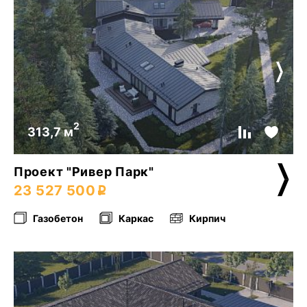
2
313,7 м
Проект "Ривер Парк"
23 527 500
Газобетон
Каркас
Кирпич