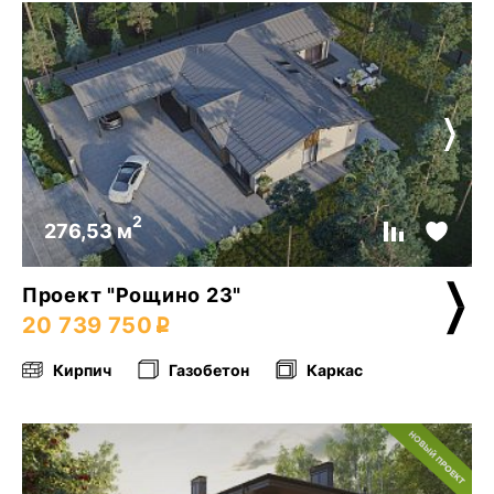
2
276,53 м
Проект "Рощино 23"
20 739 750
Кирпич
Газобетон
Каркас