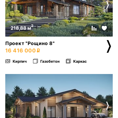
2
218,88 м
Проект "Рощино 8"
16 416 000
Кирпич
Газобетон
Каркас