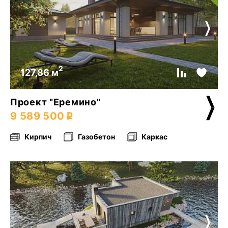
2
127,86 м
Проект "Еремино"
9 589 500
Кирпич
Газобетон
Каркас