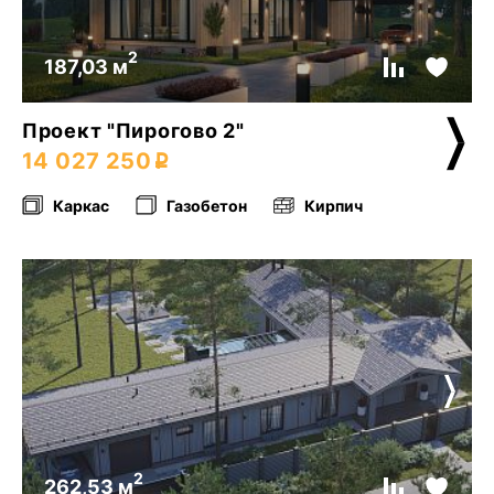
2
187,03 м
Проект "Пирогово 2"
14 027 250
Каркас
Газобетон
Кирпич
2
262,53 м