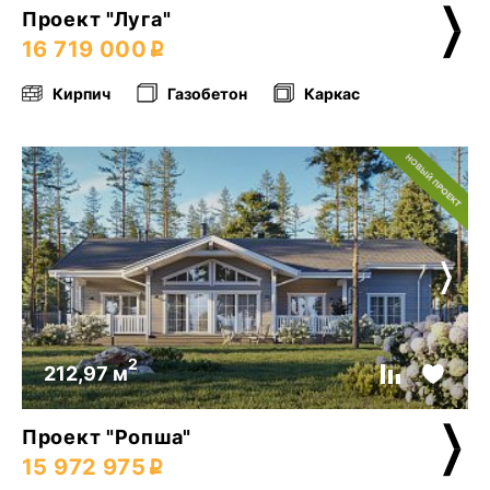
Проект "Луга"
16 719 000
Кирпич
Газобетон
Каркас
2
212,97 м
Проект "Ропша"
15 972 975