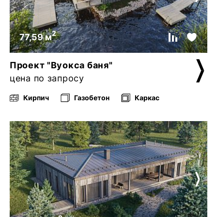
2
77,59 м
Проект "Вуокса баня"
цена по запросу
Кирпич
Газобетон
Каркас