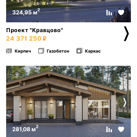
2
324,95 м
Проект "Кравцово"
24 371 250
Кирпич
Газобетон
Каркас
2
281,08 м