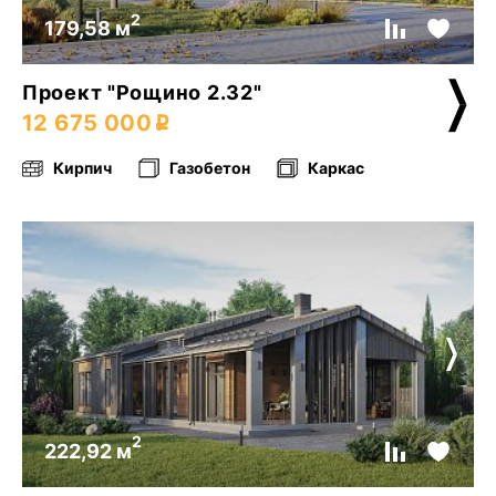
2
179,58 м
Проект "Рощино 2.32"
12 675 000
Кирпич
Газобетон
Каркас
2
222,92 м