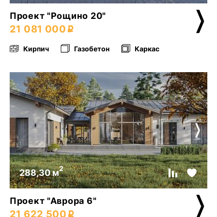
Проект "Рощино 20"
21 081 000
Кирпич
Газобетон
Каркас
2
288,30 м
Проект "Аврора 6"
21 622 500