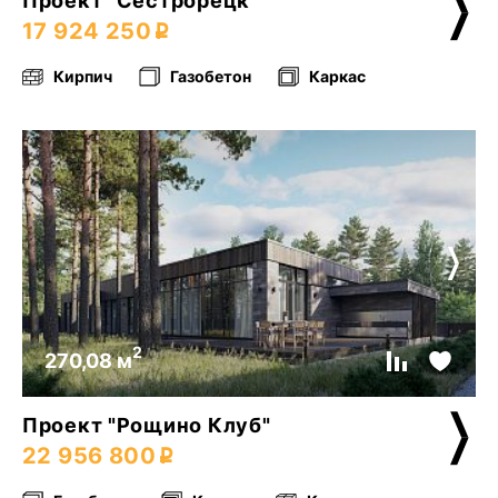
Проект "Сестрорецк"
17 924 250
Кирпич
Газобетон
Каркас
2
270,08 м
Проект "Рощино Клуб"
22 956 800