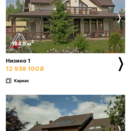
2
184,8 м
Низино 1
12 938 100
Каркас