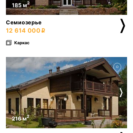
2
185 м
Семиозерье
12 614 000
Каркас
2
216 м