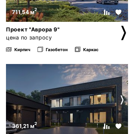
2
711,54 м
Проект "Аврора 9"
цена по запросу
Кирпич
Газобетон
Каркас
2
361,21 м