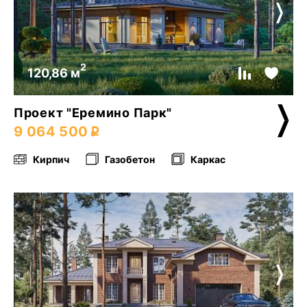
2
120,86 м
Проект "Еремино Парк"
9 064 500
Кирпич
Газобетон
Каркас