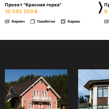
Проект "Красная горка"
П
10 082 550
9
Кирпич
Газобетон
Каркас