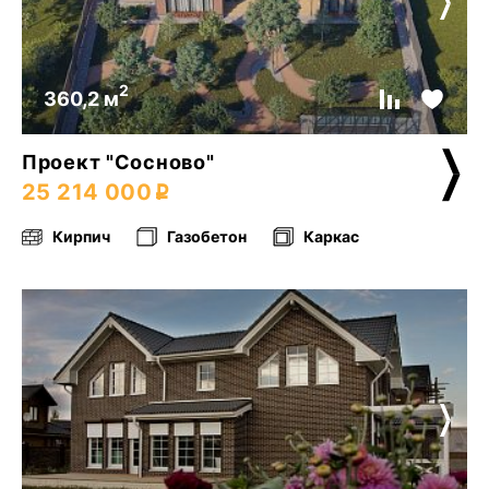
2
360,2 м
Проект "Сосново"
25 214 000
Кирпич
Газобетон
Каркас