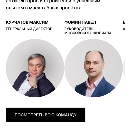
архитекторов и строителей с успешным
опытом в масштабных проектах
КУРЧАТОВ МАКСИМ
ФОМИН ПАВЕЛ
ЕР
ГЕНЕРАЛЬНЫЙ ДИРЕКТОР
РУКОВОДИТЕЛЬ
АРХ
МОСКОВСКОГО ФИЛИАЛА
ПОСМОТРЕТЬ ВСЮ КОМАНДУ