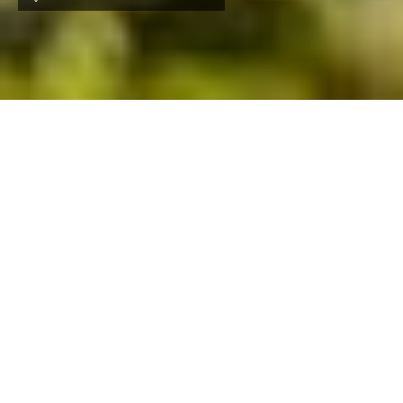
2025
Год сдачи
Элитный
Класс
Киевское шоссе,
Расположение
около 25 минут до
Москвы на
автомобиле; 10–15