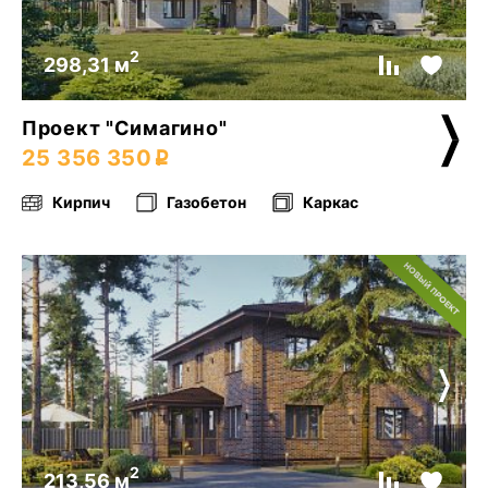
2
298,31 м
Проект "Симагино"
25 356 350
Кирпич
Газобетон
Каркас
2
213,56 м