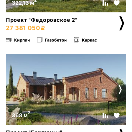
2
322,13 м
Проект "Федоровское 2"
27 381 050
Кирпич
Газобетон
Каркас
2
368 м