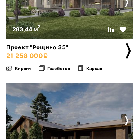
2
283,44 м
Проект "Рощино 35"
21 258 000
Кирпич
Газобетон
Каркас