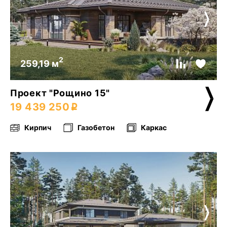
2
259,19 м
Проект "Рощино 15"
19 439 250
Кирпич
Газобетон
Каркас