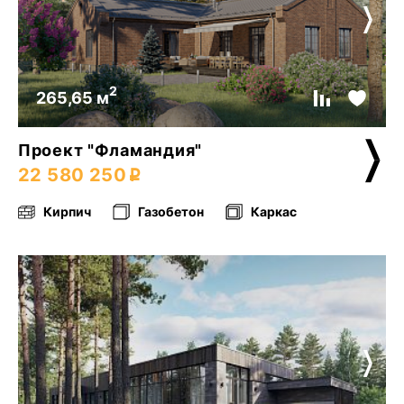
2
265,65 м
Проект "Фламандия"
22 580 250
Кирпич
Газобетон
Каркас