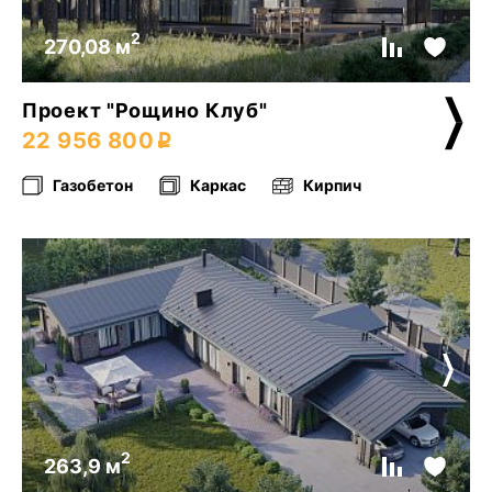
2
270,08 м
Проект "Рощино Клуб"
22 956 800
Газобетон
Каркас
Кирпич
2
263,9 м