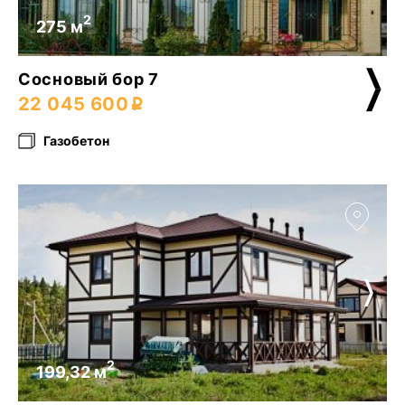
2
275 м
Сосновый бор 7
22 045 600
Газобетон
2
199,32 м