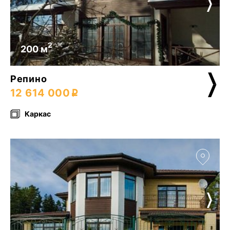
2
200 м
Репино
12 614 000
Каркас