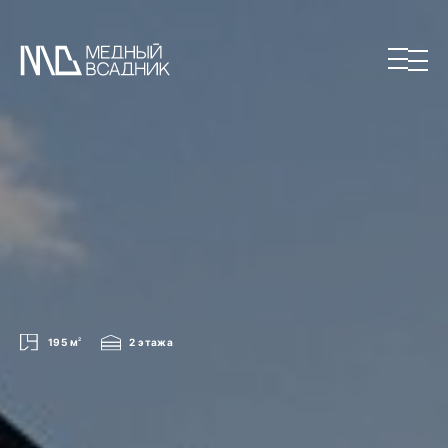
195 м
2
2 этажа