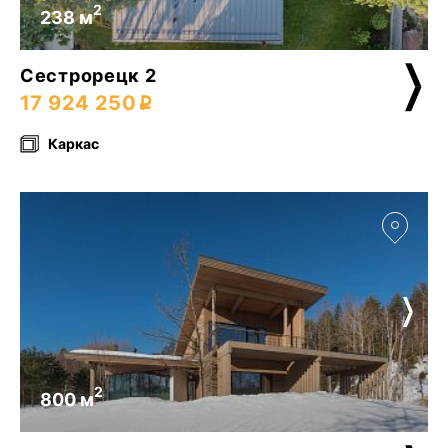
2
238 м
Сестрорецк 2
17 924 250
Каркас
2
800 м