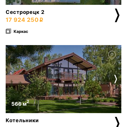
Сестрорецк 2
17 924 250
Каркас
2
566 м
Котельники