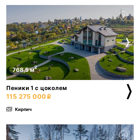
2
768,5 м
Пеники 1 с цоколем
115 275 000
Кирпич