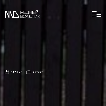
147,9 м
2
2 этажа