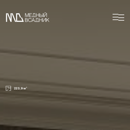
223,9 м
2