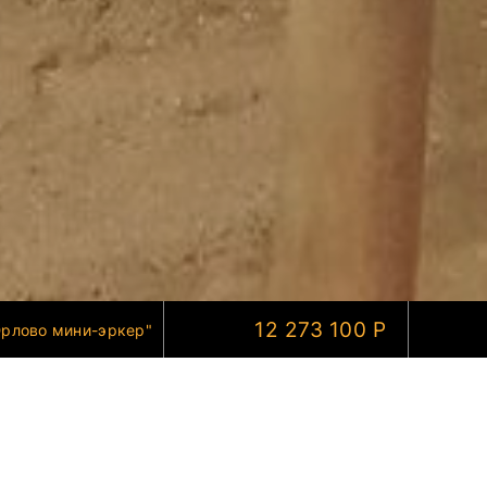
12 273 100 Р
рлово мини-эркер"