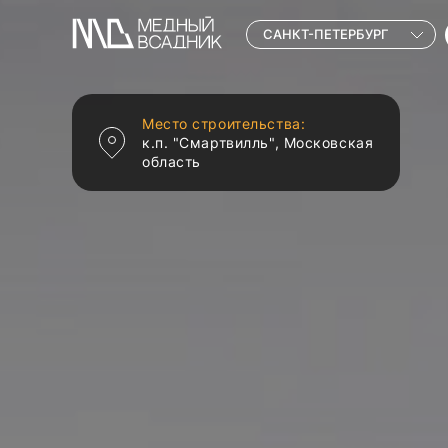
САНКТ-ПЕТЕРБУРГ
Место строительства:
к.п. "Смартвилль", Московская
область