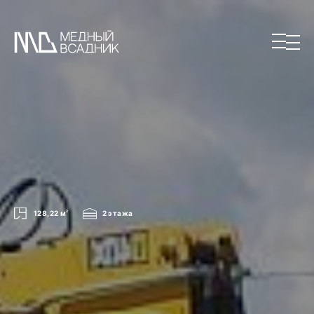
128,22 м
2
2 этажа